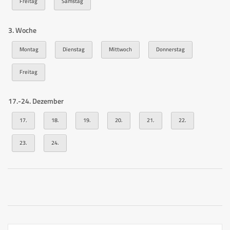
Freitag
Samstag
3. Woche
Montag
Dienstag
Mittwoch
Donnerstag
Freitag
17.-24. Dezember
17.
18.
19.
20.
21.
22.
23.
24.