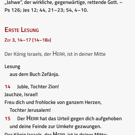
„Jahwe“, der wirkliche, gegenwärtige, rettende Gott. –
Ps 126; Jes 12; 44, 21–23; 54, 4–10.
Erste Lesung
Zef 3, 14–17 (14–18a)
Herr
Der König Israels, der
, ist in deiner Mitte
Lesung
aus dem Buch Zefánja.
14
Juble, Tochter Zion!
Jauchze, Israel!
Freu dich und frohlocke von ganzem Herzen,
Tochter Jerusalem!
Herr
15
Der
hat das Urteil gegen dich aufgehoben
und deine Feinde zur Umkehr gezwungen.
Herr
Der König Israels, der
, ist in deiner Mitte;