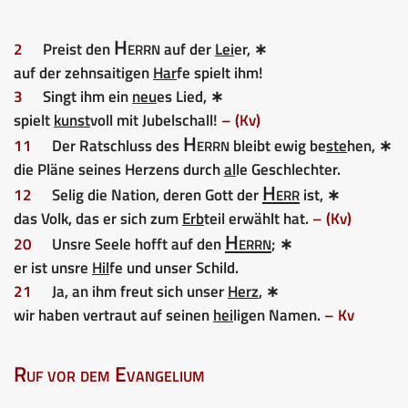
Herrn
2
Preist den
auf der
Lei
er, ∗
auf der zehnsaitigen
Har
fe spielt ihm!
3
Singt ihm ein
neu
es Lied, ∗
spielt
kunst
voll mit Jubelschall!
– (Kv)
Herrn
11
Der Ratschluss des
bleibt ewig be
ste
hen, ∗
die Pläne seines Herzens durch
al
le Geschlechter.
Herr
12
Selig die Nation, deren Gott der
ist, ∗
das Volk, das er sich zum
Erb
teil erwählt hat.
– (Kv)
Herrn
20
Unsre Seele hofft auf den
; ∗
er ist unsre
Hil
fe und unser Schild.
21
Ja, an ihm freut sich unser
Herz
, ∗
wir haben vertraut auf seinen
hei
ligen Namen.
– Kv
Ruf vor dem Evangelium