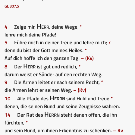
GL 307,5
Herr
4
Zeige mir,
, deine Wege,
*
lehre mich deine Pfade!
5
Führe mich in deiner Treue und lehre mich;
/
denn du bist der Gott meines Heiles.
*
Auf dich hoffe ich den ganzen Tag.
– (Kv)
Herr
8
Der
ist gut und redlich,
*
darum weist er Sünder auf den rechten Weg.
9
Die Armen leitet er nach seinem Recht,
*
die Armen lehrt er seinen Weg.
– (Kv)
Herrn
10
Alle Pfade des
sind Huld und Treue
*
denen, die seinen Bund und seine Zeugnisse wahren.
Herrn
14
Der Rat des
steht denen offen, die ihn
fürchten,
*
und sein Bund, um ihnen Erkenntnis zu schenken.
– Kv