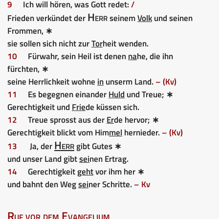
9
Ich will hören, was Gott redet:
/
Herr
Frieden verkündet der
seinem
Volk
und seinen
Frommen, ∗
sie sollen sich nicht zur
Tor
heit wenden.
10
Fürwahr, sein Heil ist denen
na
he, die ihn
fürchten, ∗
seine Herrlichkeit wohne
in
unserm Land.
– (Kv)
11
Es begegnen einander
Huld
und Treue; ∗
Gerechtigkeit und
Frie
de küssen sich.
12
Treue sprosst aus der
Er
de hervor; ∗
Gerechtigkeit blickt vom Him
mel
hernieder.
– (Kv)
Herr
13
Ja, der
gibt Gutes ∗
und unser Land gibt
sei
nen Ertrag.
14
Gerechtigkeit
geht
vor ihm her ∗
und bahnt den Weg
sei
ner Schritte.
– Kv
Ruf vor dem Evangelium