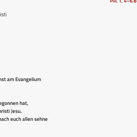
Phil 1, 4–6.
isti
enst am Evangelium
begonnen hat,
isti Jesu.
nach euch allen sehne