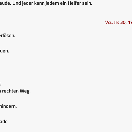
reude. Und jeder kann jedem ein Helfer sein.
Vgl. Jes 30, 1
rlösen.
euen.
,
en rechten Weg.
hindern,
nade