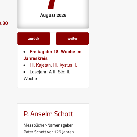
August 2026
9.30
zurück
weiter
Freitag der 18. Woche im
Jahreskreis
Hl. Kajetan
,
Hl. Xystus II.
Lesejahr: A II, Stb: II.
Woche
P. Anselm Schott
Messbücher-Namensgeber
Pater Schott vor 125 Jahren