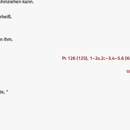
dahinziehen kann.
eheiß.
n ihm.
Ps 126 (125), 1–2b.2c–3.4–5.6 (Kv
G
te,
*