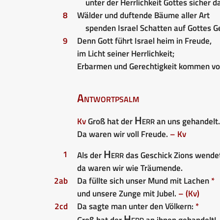
unter der Herrlichkeit Gottes sicher 
8
Wälder und duftende Bäume aller Art
spenden Israel Schatten auf Gottes G
9
Denn Gott führt Israel heim in Freude,
im Licht seiner Herrlichkeit;
Erbarmen und Gerechtigkeit kommen vo
Antwortpsalm
Herr
Kv
Groß hat der
an uns gehandelt.
Da waren wir voll Freude.
– Kv
Herr
1
Als der
das Geschick Zions wende
da waren wir wie Träumende.
2ab
Da füllte sich unser Mund mit Lachen
*
und unsere Zunge mit Jubel.
– (Kv)
2cd
Da sagte man unter den Völkern:
*
Herr
Groß hat der
an ihnen gehandelt!