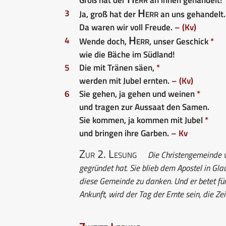
Herr
3
Ja, groß hat der
an uns gehandelt
Da waren wir voll Freude.
– (Kv)
Herr
4
Wende doch,
, unser Geschick
*
wie die Bäche im Südland!
5
Die mit Tränen säen,
*
werden mit Jubel ernten.
– (Kv)
6
Sie gehen, ja gehen und weinen
*
und tragen zur Aussaat den Samen.
Sie kommen, ja kommen mit Jubel
*
und bringen ihre Garben.
– Kv
Zur 2. Lesung
Die Christengemeinde vo
gegründet hat. Sie blieb dem Apostel in Gl
diese Gemeinde zu danken. Und er betet für 
Ankunft, wird der Tag der Ernte sein, die Ze