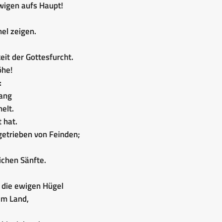
Ewigen aufs Haupt!
el zeigen.
eit der Gottesfurcht.
öhe!
:
ang
elt.
 hat.
getrieben von Feinden;
ichen Sänfte.
d die ewigen Hügel
em Land,