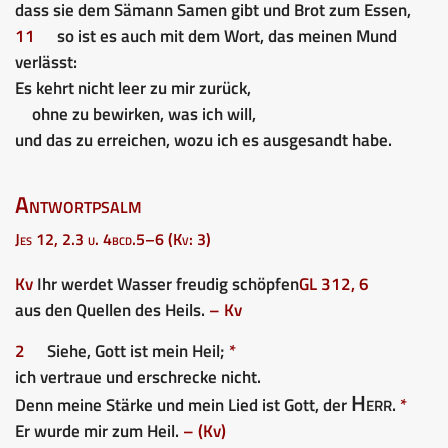
dass sie dem Sämann Samen gibt und Brot zum Essen,
11
so ist es auch mit dem Wort, das meinen Mund
verlässt:
Es kehrt nicht leer zu mir zurück,
ohne zu bewirken, was ich will,
und das zu erreichen, wozu ich es ausgesandt habe.
Antwortpsalm
Jes 12, 2.3 u. 4bcd.5–6 (Kv: 3)
Kv
Ihr werdet Wasser freudig schöpfen
GL 312, 6
aus den Quellen des Heils.
– Kv
2
Siehe, Gott ist mein Heil;
*
ich vertraue und erschrecke nicht.
Herr
Denn meine Stärke und mein Lied ist Gott, der
.
*
Er wurde mir zum Heil.
– (Kv)