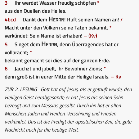
3
Ihr werdet Wasser freudig schöpfen
*
aus den Quellen des Heiles.
Herrn
4bcd
Dankt dem
! Ruft seinen Namen an!
/
Macht unter den Völkern seine Taten bekannt,
*
verkündet: Sein Name ist erhaben!
– (Kv)
Herrn
5
Singet dem
, denn Überragendes hat er
vollbracht;
*
bekannt gemacht sei dies auf der ganzen Erde.
6
Jauchzt und jubelt, ihr Bewohner Zions;
*
denn groß ist in eurer Mitte der Heilige Israels.
– Kv
ZUR 2. LESUNG
Gott hat auf Jesus, als er getauft wurde, den
Heiligen Geist herabgesandt; er hat Jesus als seinen Sohn
bezeugt und zum Messias gesalbt. Durch ihn hat er allen
Menschen, Juden und Heiden, Versöhnung und Frieden
verkündet. Das ist die Predigt der apostolischen Zeit, die gute
Nachricht auch für die heutige Welt.