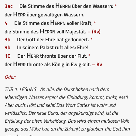
Herrn
3ac
Die Stimme des
über den Wassern:
*
Herr
der
über gewaltigen Wassern.
Herrn
4
Die Stimme des
voller Kraft,
*
Herrn
die Stimme des
voll Majestät.
– (Kv)
3b
Der Gott der Ehre hat gedonnert.
*
9b
In seinem Palast ruft alles: Ehre!
Herr
10
Der
thronte über der Flut,
*
Herr
der
thronte als König in Ewigkeit.
– Kv
Oder:
ZUR 1. LESUNG
An alle, die Durst haben nach dem
lebendigen Wasser, ergeht die Einladung: Kommt, trinkt, esst!
Aber auch: Hört und seht! Das Wort Gottes ist wahr und
verlässlich. Der neue Bund, der angekündigt wird, ist die
Erfüllung der alten Verheißung. Das wird einem mutlosen Volk
gesagt, das Mühe hat, an die Zukunft zu glauben, die Gott ihm