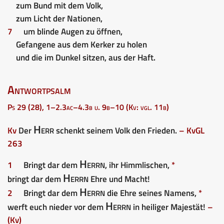
zum Bund mit dem Volk,
zum Licht der Nationen,
7
um blinde Augen zu öffnen,
Gefangene aus dem Kerker zu holen
und die im Dunkel sitzen, aus der Haft.
Antwortpsalm
Ps 29 (28), 1–2.3ac–4.3b u. 9b–10 (Kv: vgl. 11b)
Herr
Kv
Der
schenkt seinem Volk den Frieden.
– Kv
GL
263
Herrn
1
Bringt dar dem
, ihr Himmlischen,
*
Herrn
bringt dar dem
Ehre und Macht!
Herrn
2
Bringt dar dem
die Ehre seines Namens,
*
Herrn
werft euch nieder vor dem
in heiliger Majestät!
–
(Kv)