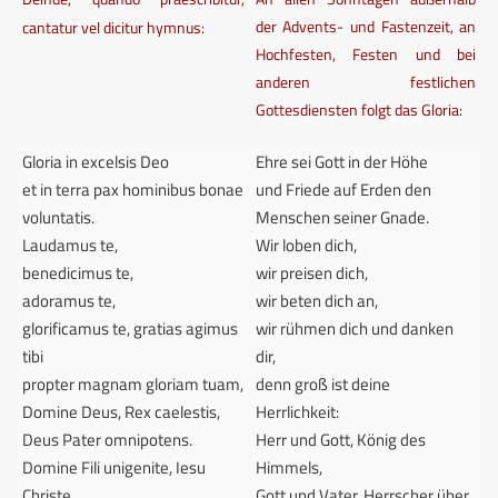
der Advents- und Fastenzeit, an
cantatur vel dicitur hymnus:
Hoch­festen, Festen und bei
anderen festlichen
Gottesdiensten folgt das Gloria:
Gloria in excelsis Deo
Ehre sei Gott in der Höhe
et in terra pax hominibus bonae
und Friede auf Erden den
voluntatis.
Menschen seiner Gnade.
Laudamus te,
Wir loben dich,
benedicimus te,
wir preisen dich,
adoramus te,
wir beten dich an,
glorificamus te, gratias agimus
wir rühmen dich und danken
tibi
dir,
propter magnam gloriam tuam,
denn groß ist deine
Domine Deus, Rex caelestis,
Herrlichkeit:
Deus Pater omnipotens.
Herr und Gott, König des
Domine Fili unigenite, Iesu
Himmels,
Christe,
Gott und Vater, Herrscher über