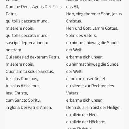
Domine Deus, Agnus Dei, Filius
das All,
Patris,
Herr, eingeborener Sohn, Jesus
qui tollis peccata mundi,
Christus.
miserere nobis;
Herr und Gott, Lamm Gottes,
qui tollis peccata mundi,
Sohn des Vaters,
suscipe deprecationem
du nimmst hinweg die Sünde
nostram.
der Welt:
Oui sedes ad dexteram Patris,
erbarme dich unser;
miserere nobis.
du nimmst hinweg die Sünde
Ouoniam tu solus Sanctus,
der Welt:
tu solus Dominus,
nimm an unser Gebet;
tu solus Altissimus,
du sitzest zur Rechten des
Iesu Christe,
Vaters:
cum Sancto Spiritu:
erbarme dich unser.
in gloria Dei Patris.
Amen.
Denn du allein bist der Heilige,
du allein der Herr,
du allein der Höchste:
Jesus Christus,