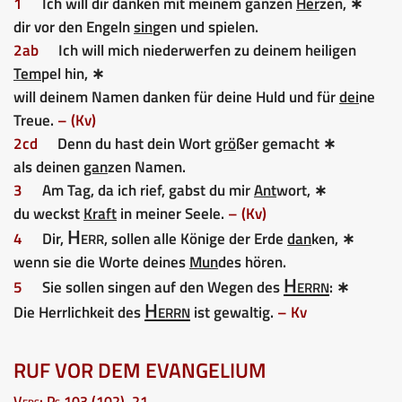
1
Ich will dir danken mit meinem ganzen
Her
zen, ∗
dir vor den Engeln
sin
gen und spielen.
2ab
Ich will mich niederwerfen zu deinem heiligen
Tem
pel hin, ∗
will deinem Namen danken für deine Huld und für
dei
ne
Treue.
– (Kv)
2cd
Denn du hast dein Wort
grö
ßer gemacht ∗
als deinen
gan
zen Namen.
3
Am Tag, da ich rief, gabst du mir
Ant
wort, ∗
du weckst
Kraft
in meiner Seele.
– (Kv)
Herr
4
Dir,
, sollen alle Könige der Erde
dan
ken, ∗
wenn sie die Worte deines
Mun
des hören.
Herrn
5
Sie sollen singen auf den Wegen des
: ∗
Herrn
Die Herrlichkeit des
ist gewaltig.
– Kv
RUF VOR DEM EVANGELIUM
Vers: Ps 103 (102), 21