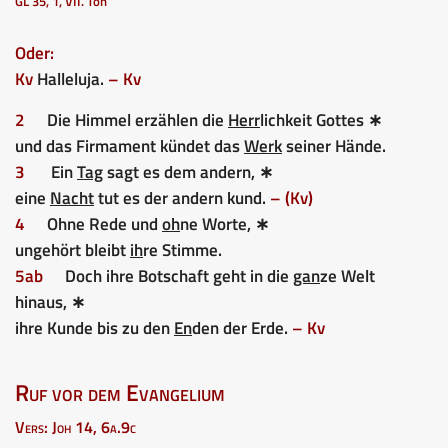
GL 35, 1, VII. Ton
Oder:
Kv
Halleluja.
– Kv
2
Die Himmel erzählen die
Herr
lichkeit Gottes ∗
und das Firmament kündet das
Werk
seiner Hände.
3
Ein
Tag
sagt es dem andern, ∗
eine
Nacht
tut es der andern kund.
– (Kv)
4
Ohne Rede und
oh
ne Worte, ∗
ungehört bleibt
ih
re Stimme.
5ab
Doch ihre Botschaft geht in die
gan
ze Welt
hinaus, ∗
ihre Kunde bis zu den
En
den der Erde.
– Kv
Ruf vor dem Evangelium
Vers: Joh 14, 6a.9c