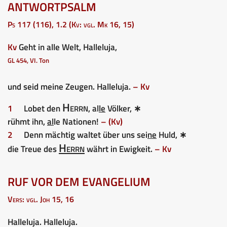
ANTWORTPSALM
Ps 117 (116), 1.2 (Kv: vgl. Mk 16, 15)
Kv
Geht in alle Welt, Halleluja,
GL 454, VI. Ton
und seid meine Zeugen. Halleluja.
– Kv
Herrn
1
Lobet den
, al
le
Völker, ∗
rühmt ihn,
al
le Nationen!
– (Kv)
2
Denn mächtig waltet über uns sei
ne
Huld, ∗
Herrn
die Treue des
währt in Ewigkeit.
– Kv
RUF VOR DEM EVANGELIUM
Vers: vgl. Joh 15, 16
Halleluja. Halleluja.