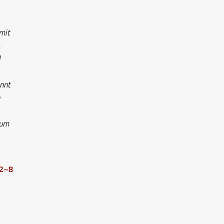
mit
.
d
nnt
zum
 2–8