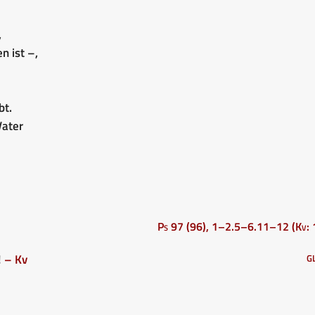
,
n ist –,
bt.
Vater
Ps 97 (96), 1–2.5–6.11–12 (Kv: 
!
– Kv
G