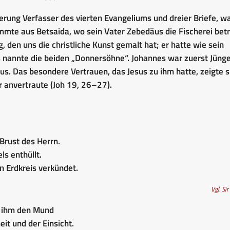
erung Verfasser des vierten Evangeliums und dreier Briefe, w
mmte aus Betsaida, wo sein Vater Zebedäus die Fischerei betr
 den uns die christliche Kunst gemalt hat; er hatte wie sein
 nannte die beiden „Donnersöhne“. Johannes war zuerst Jüng
us. Das besondere Vertrauen, das Jesus zu ihm hatte, zeigte s
r anvertraute (Joh 19, 26–27).
Brust des Herrn.
s enthüllt.
 Erdkreis verkündet.
Vgl. Sir
r ihm den Mund
eit und der Einsicht.