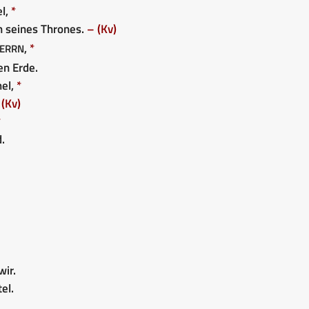
el,
*
n seines Thrones.
– (Kv)
errn
,
*
n Erde.
mel,
*
 (Kv)
*
.
wir.
el.