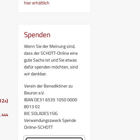
hier erhältlich
Spenden
Wenn Sie der Meinung sind,
dass der SCHOTT-Online eine
gute Sache ist und Sie etwas
dafür spenden möchten, sind
wir dankbar.
Verein der Benediktiner zu
Beuron e.V.
IBAN DE31 6535 1050 0000
12a)
8013 02
BIC SOLADES1SIG
L 444
Verwendungszweck Spende
Online-SCHOTT