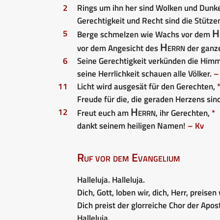
2
Rings um ihn her sind Wolken und Dunk
Gerechtigkeit und Recht sind die Stütze
H
5
Berge schmelzen wie Wachs vor dem
Herrn
vor dem Angesicht des
der ganze
6
Seine Gerechtigkeit verkünden die Him
seine Herrlichkeit schauen alle Völker.
–
11
Licht wird ausgesät für den Gerechten,
Freude für die, die geraden Herzens sind
Herrn
12
Freut euch am
, ihr Gerechten,
*
dankt seinem heiligen Namen!
– Kv
Ruf vor dem Evangelium
Halleluja. Halleluja.
Dich, Gott, loben wir, dich, Herr, preisen 
Dich preist der glorreiche Chor der Apost
Halleluja.