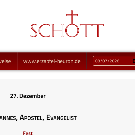
weise
www.erzabtei-beuron.de
27. Dezember
annes, Apostel, Evangelist
Fest