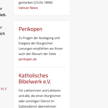
gestorben (23.04.1896)
Vatican News
ar
ieb.
er
Perikopen
ich
Zu Fragen der Auslegung und
Exegese der liturgischen
Lesungen empfehlen wir Ihnen
auch den Besuch der Seite
perikopen.de
Katholisches
Bibelwerk e.V.
 15, 5
Für Lektorinnen und Lektoren
und alle, die einen liturgischen
oder sonstigen Dienst im
Gottesdienst übernehmen