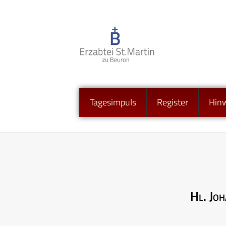
Tagesimpuls
Register
Hin
Hl. Joh