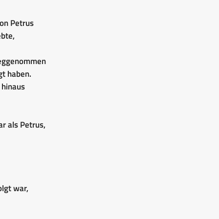
mon Petrus
ebte,
 weggenommen
gt haben.
 hinaus
r als Petrus,
lgt war,