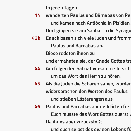
In jenen Tagen
14
wanderten Paulus und Bárnabas von Pe
und kamen nach Antióchia in Pisídien.
Dort gingen sie am Sabbat in die Synago
43b
Es schlossen sich viele Juden und from
Paulus und Bárnabas an.
Diese redeten ihnen zu
und ermahnten sie, der Gnade Gottes tre
44
Am folgenden Sabbat versammelte sich f
um das Wort des Herrn zu hören.
45
Als die Juden die Scharen sahen, wurden 
widersprachen den Worten des Paulus
und stießen Lästerungen aus.
46
Paulus und Bárnabas aber erklärten frei
Euch musste das Wort Gottes zuerst 
Da ihr es aber zurückstoßt
und euch selbst des ewigen Lebens fü