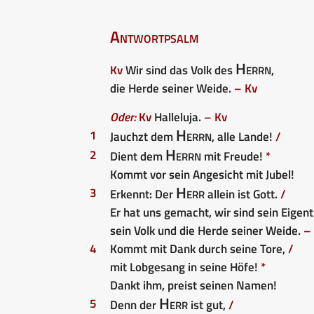
Antwortpsalm
Herrn
Kv
Wir sind das Volk des
,
die Herde seiner Weide.
– Kv
Oder:
Kv
Halleluja.
– Kv
Herrn
1
Jauchzt dem
, alle Lande!
/
Herrn
2
Dient dem
mit Freude!
*
Kommt vor sein Angesicht mit Jubel!
Herr
3
Erkennt: Der
allein ist Gott.
/
Er hat uns gemacht, wir sind sein Eige
sein Volk und die Herde seiner Weide.
– 
4
Kommt mit Dank durch seine Tore,
/
mit Lobgesang in seine Höfe!
*
Dankt ihm, preist seinen Namen!
Herr
5
Denn der
ist gut,
/