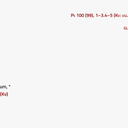
Ps 100 (99), 1–3.4–5 (Kv: vgl.
GL
ntum,
*
(Kv)