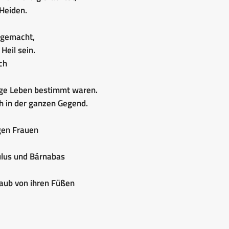
 Heiden.
r gemacht,
Heil sein.
ch
wige Leben bestimmt waren.
ch in der ganzen Gegend.
gen Frauen
ulus und Bárnabas
taub von ihren Füßen