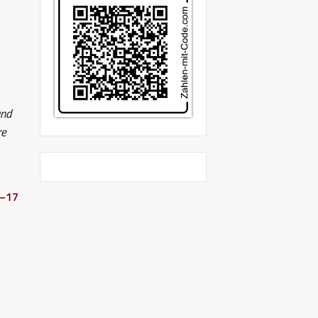
und
re
b–17