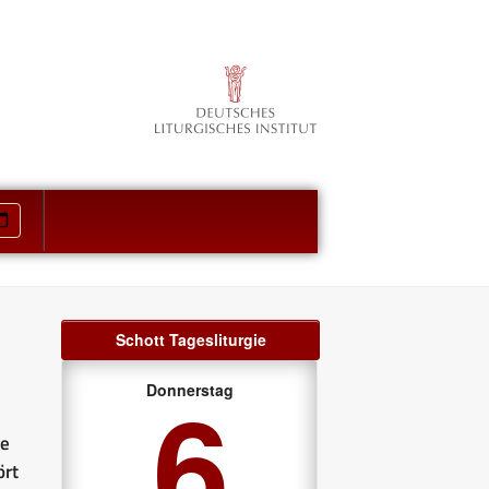
Schott Tagesliturgie
6
Donnerstag
ie
ört