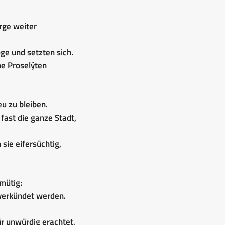
rge weiter
ge und setzten sich.
me Proselýten
u zu bleiben.
ast die ganze Stadt,
sie eifersüchtig,
mütig:
verkündet werden.
r unwürdig erachtet,