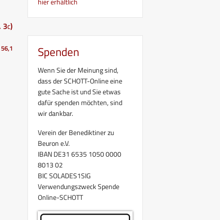
hier erhältlich
 3c)
 56,1
Spenden
Wenn Sie der Meinung sind,
dass der SCHOTT-Online eine
gute Sache ist und Sie etwas
dafür spenden möchten, sind
wir dankbar.
Verein der Benediktiner zu
Beuron e.V.
IBAN DE31 6535 1050 0000
8013 02
BIC SOLADES1SIG
Verwendungszweck Spende
Online-SCHOTT