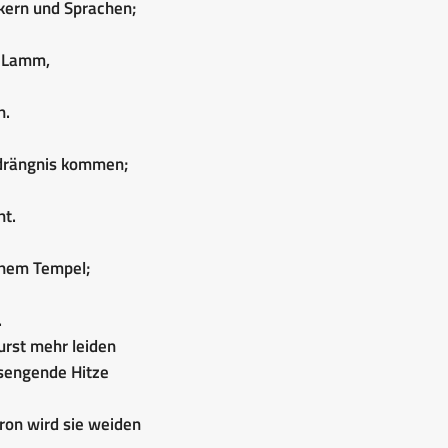
kern und Sprachen;
m Lamm,
n.
edrängnis kommen;
t.
inem Tempel;
.
urst mehr leiden
sengende Hitze
ron wird sie weiden