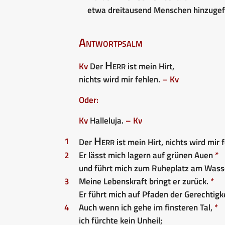
etwa dreitausend Menschen hinzugef
Antwortpsalm
Herr
Kv
Der
ist mein Hirt,
nichts wird mir fehlen.
– Kv
Oder:
Kv
Halleluja.
– Kv
Herr
1
Der
ist mein Hirt, nichts wird mir 
2
Er lässt mich lagern auf grünen Auen
*
und führt mich zum Ruheplatz am Wass
3
Meine Lebenskraft bringt er zurück.
*
Er führt mich auf Pfaden der Gerechtig
4
Auch wenn ich gehe im finsteren Tal,
*
ich fürchte kein Unheil;