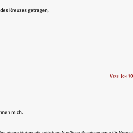
 des Kreuzes getragen,
Vers: Joh 10
ennen mich.
ei einem Hirtenvolk selbstverständliche Bezeichnungen für Herrsc