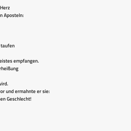
 Herz
n Aposteln:
 taufen
Geistes empfangen.
erheißung
ird.
or und ermahnte er sie:
nen Geschlecht!