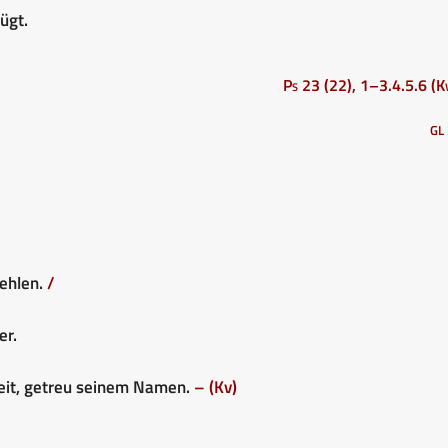
ügt.
Ps 23 (22), 1–3.4.5.6 (Kv
GL 
fehlen.
/
er.
keit, getreu seinem Namen.
– (Kv)