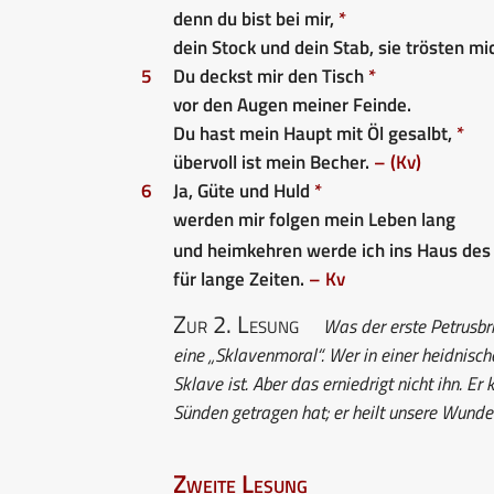
denn du bist bei mir,
*
dein Stock und dein Stab, sie trösten mi
5
Du deckst mir den Tisch
*
vor den Augen meiner Feinde.
Du hast mein Haupt mit Öl gesalbt,
*
übervoll ist mein Becher.
– (Kv)
6
Ja, Güte und Huld
*
werden mir folgen mein Leben lang
und heimkehren werde ich ins Haus de
für lange Zeiten.
– Kv
Zur 2. Lesung
Was der erste Petrusbrie
eine „Sklavenmoral“. Wer in einer heidnisc
Sklave ist. Aber das erniedrigt nicht ihn. E
Sünden getragen hat; er heilt unsere Wunden,
Zweite Lesung