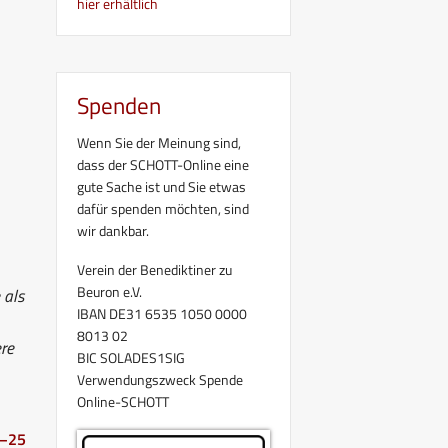
hier erhältlich
Spenden
Wenn Sie der Meinung sind,
dass der SCHOTT-Online eine
gute Sache ist und Sie etwas
dafür spenden möchten, sind
wir dankbar.
Verein der Benediktiner zu
Beuron e.V.
 als
IBAN DE31 6535 1050 0000
8013 02
ere
BIC SOLADES1SIG
Verwendungszweck Spende
Online-SCHOTT
b–25