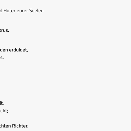
d Hüter eurer Seelen
trus.
den erduldet,
s.
t.
cht;
hten Richter.