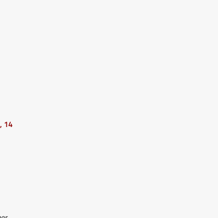
, 14
her