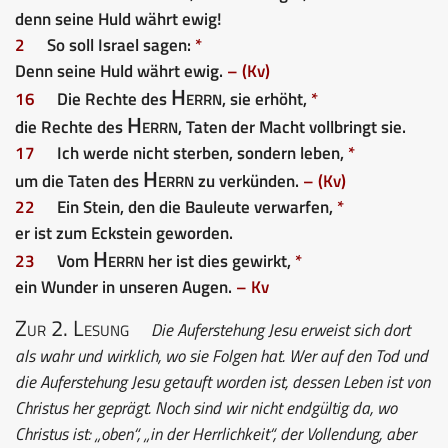
denn seine Huld währt ewig!
2
So soll Israel sagen:
*
Denn seine Huld währt ewig.
– (Kv)
Herrn
16
Die Rechte des
, sie erhöht,
*
Herrn
die Rechte des
, Taten der Macht vollbringt sie.
17
Ich werde nicht sterben, sondern leben,
*
Herrn
um die Taten des
zu verkünden.
– (Kv)
22
Ein Stein, den die Bauleute verwarfen,
*
er ist zum Eckstein geworden.
Herrn
23
Vom
her ist dies gewirkt,
*
ein Wunder in unseren Augen.
– Kv
Zur 2. Lesung
Die Auferstehung Jesu erweist sich dort
als wahr und wirklich, wo sie Folgen hat. Wer auf den Tod und
die Auferstehung Jesu getauft worden ist, dessen Leben ist von
Christus her geprägt. Noch sind wir nicht endgültig da, wo
Christus ist: „oben“, „in der Herrlichkeit“, der Vollendung, aber