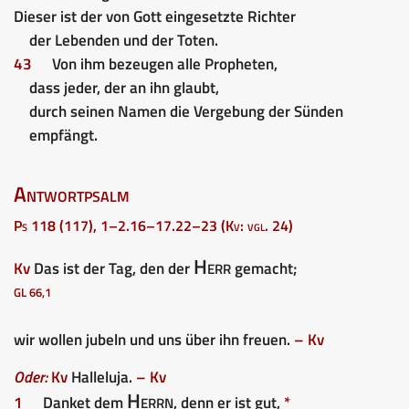
Dieser ist der von Gott eingesetzte Richter
der Lebenden und der Toten.
43
Von ihm bezeugen alle Propheten,
dass jeder, der an ihn glaubt,
durch seinen Namen die Vergebung der Sünden
empfängt.
Antwortpsalm
Ps 118 (117), 1–2.16–17.22–23 (Kv: vgl. 24)
Herr
Kv
Das ist der Tag, den der
gemacht;
GL 66,1
wir wollen jubeln und uns über ihn freuen.
– Kv
Oder:
Kv
Halleluja.
– Kv
Herrn
1
Danket dem
, denn er ist gut,
*