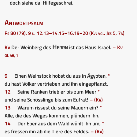
doch siehe da: Hilfegeschrei.
Antwortpsalm
Ps 80 (79), 9 u. 12.13–14.15–16.19–20 (Kv: vgl. Jes 5, 7a)
Herrn
Kv
Der Weinberg des
ist das Haus Israel.
– Kv
GL 46, 1
9
Einen Weinstock hobst du aus in Ägypten,
*
du hast Völker vertrieben und ihn eingepflanzt.
12
Seine Ranken trieb er bis zum Meer
*
und seine Schösslinge bis zum Eufrat!
– (Kv)
13
Warum rissest du seine Mauern ein?
*
Alle, die des Weges kommen, plündern ihn.
14
Der Eber aus dem Wald wühlt ihn um,
*
es fressen ihn ab die Tiere des Feldes.
– (Kv)