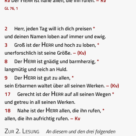
Kv
Der
ist nahe allen, die ihn rufen.
– Kv
GL 76, 1
2
Herr, jeden Tag will ich dich preisen
*
und deinen Namen loben auf immer und ewig.
Herr
3
Groß ist der
und hoch zu loben,
*
unerforschlich ist seine Größe.
– (Kv)
Herr
8
Der
ist gnädig und barmherzig,
*
langmütig und reich an Huld.
Herr
9
Der
ist gut zu allen,
*
sein Erbarmen waltet über all seinen Werken.
– (Kv)
Herr
17
Gerecht ist der
auf all seinen Wegen
*
und getreu in all seinen Werken.
Herr
18
Nahe ist der
allen, die ihn rufen,
*
allen, die ihn aufrichtig rufen.
– Kv
Zur 2. Lesung
An diesem und den drei folgenden