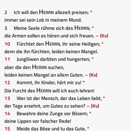
Herrn
2
Ich will den
allezeit preisen;
*
immer sei sein Lob in meinem Mund.
Herrn
3
Meine Seele rühme sich des
;
*
die Armen sollen es hören und sich freuen.
– (Kv)
Herrn
10
Fürchtet den
, ihr seine Heiligen;
*
denn die ihn fürchten, leiden keinen Mangel.
11
Junglöwen darbten und hungerten;
*
Herrn
aber die den
suchen,
leiden keinen Mangel an allem Guten.
– (Kv)
12
Kommt, ihr Kinder, hört mir zu!
*
Herrn
Die Furcht des
will ich euch lehren!
13
Wer ist der Mensch, der das Leben liebt,
*
der Tage ersehnt, um Gutes zu sehen?
– (Kv)
14
Bewahre deine Zunge vor Bösem;
*
deine Lippen vor falscher Rede!
15
Meide das Böse und tu das Gute,
*