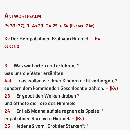
Antwortpsalm
Ps 78 (77), 3–4b.23–24.25 u. 54 (Kv: vgl. 24b)
Kv
Der Herr gab ihnen Brot vom Himmel.
– Kv
GL 657, 3
3
Was wir hörten und erfuhren,
*
was uns die Väter erzählten,
4ab
das wollen wir ihren Kindern nicht verbergen,
*
sondern dem kommenden Geschlecht erzählen.
– (Kv)
23
Er gebot den Wolken droben
*
und öffnete die Tore des Himmels.
24
Er ließ Manna auf sie regnen als Speise,
*
er gab ihnen Korn vom Himmel.
– (Kv)
25
Jeder aß vom „Brot der Starken“;
*