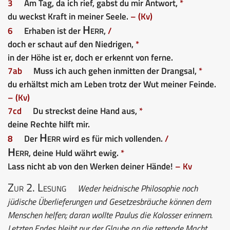
3
Am Tag, da ich rief, gabst du mir Antwort,
*
du weckst Kraft in meiner Seele.
– (Kv)
Herr
6
Erhaben ist der
,
/
doch er schaut auf den Niedrigen,
*
in der Höhe ist er, doch er erkennt von ferne.
7ab
Muss ich auch gehen inmitten der Drangsal,
*
du erhältst mich am Leben trotz der Wut meiner Feinde.
– (Kv)
7cd
Du streckst deine Hand aus,
*
deine Rechte hilft mir.
Herr
8
Der
wird es für mich vollenden.
/
Herr
, deine Huld währt ewig.
*
Lass nicht ab von den Werken deiner Hände!
– Kv
Zur 2. Lesung
Weder heidnische Philosophie noch
jüdische Überlieferungen und Gesetzesbräuche können dem
Menschen helfen; daran wollte Paulus die Kolosser erinnern.
Letzten Endes bleibt nur der Glaube an die rettende Macht