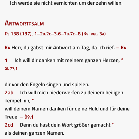
Ich werde sie nicht vernichten um der zehn willen.
Antwortpsalm
Ps 138 (137), 1–2b.2c–3.6–7b.7c–8 (Kv: vgl. 3a)
Kv
Herr, du gabst mir Antwort am Tag, da ich rief.
– Kv
1
Ich will dir danken mit meinem ganzen Herzen,
*
GL 77,1
dir vor den Engeln singen und spielen.
2ab
Ich will mich niederwerfen zu deinem heiligen
Tempel hin,
*
will deinem Namen danken für deine Huld und für deine
Treue.
– (Kv)
2cd
Denn du hast dein Wort größer gemacht
*
als deinen ganzen Namen.