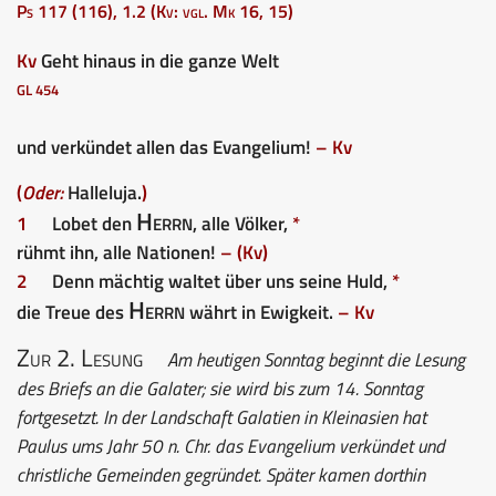
Ps 117 (116), 1.2 (Kv: vgl. Mk 16, 15)
Kv
Geht hinaus in die ganze Welt
GL 454
und verkündet allen das Evangelium!
– Kv
(
Oder:
Halleluja.
)
Herrn
1
Lobet den
, alle Völker,
*
rühmt ihn, alle Nationen!
– (Kv)
2
Denn mächtig waltet über uns seine Huld,
*
Herrn
die Treue des
währt in Ewigkeit.
– Kv
Zur 2. Lesung
Am heutigen Sonntag beginnt die Lesung
des Briefs an die Galater; sie wird bis zum 14. Sonntag
fortgesetzt. In der Landschaft Galatien in Kleinasien hat
Paulus ums Jahr 50 n. Chr. das Evangelium verkündet und
christliche Gemeinden gegründet. Später kamen dorthin