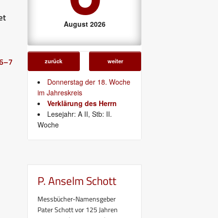
et
August 2026
 6–7
zurück
weiter
Donnerstag der 18. Woche
im Jahreskreis
Verklärung des Herrn
Lesejahr: A II, Stb: II.
Woche
P. Anselm Schott
Messbücher-Namensgeber
Pater Schott vor 125 Jahren