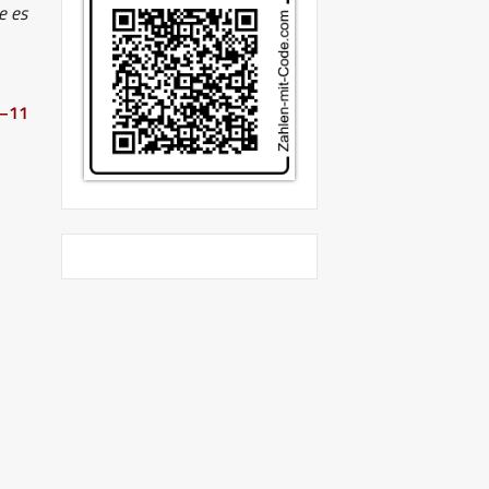
e es
1–11