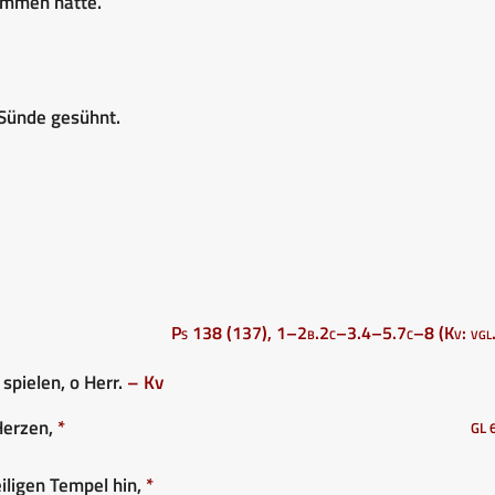
nommen hatte.
 Sünde gesühnt.
Ps 138 (137), 1–2b.2c–3.4–5.7c–8 (Kv: vgl.
 spielen, o Herr.
– Kv
Herzen,
*
GL 
iligen Tempel hin,
*