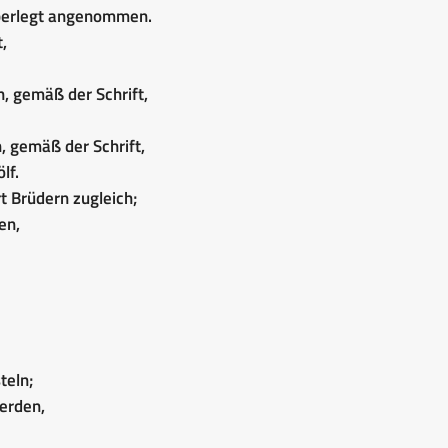
überlegt angenommen.
,
n, gemäß der Schrift,
, gemäß der Schrift,
lf.
t Brüdern zugleich;
en,
teln;
werden,