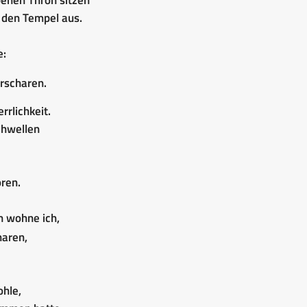
 den Tempel aus.
e:
rscharen.
rrlichkeit.
chwellen
oren.
n wohne ich,
aren,
ohle,