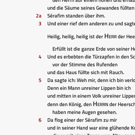
und die Säume seines Gewandes füllten
2a
Sérafim standen über ihm.
3
Und einer rief dem anderen zu und sagt
Herr
Heilig, heilig, heilig ist der
der Hee
Erfüllt ist die ganze Erde von seiner He
4
Und es erbebten die Türzapfen in den S
vor der Stimme des Rufenden
und das Haus füllte sich mit Rauch.
5
Da sagte ich: Weh mir, denn ich bin verl
Denn ein Mann unreiner Lippen bin ich
und mitten in einem Volk unreiner Lippe
Herrn
denn den König, den
der Heersch
haben meine Augen gesehen.
6
Da flog einer der Sérafim zu mir
und in seiner Hand war eine glühende K