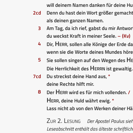
will deinem Namen danken für deine Hul
2cd
Denn du hast dein Wort größer gemach
als deinen ganzen Namen.
3
Am Tag, da ich rief, gabst du mir Antwor
du weckst Kraft in meiner Seele.
– (Kv)
Herr
4
Dir,
, sollen alle Könige der Erde 
wenn sie die Worte deines Mundes höre
He
5
Sie sollen singen auf den Wegen des
Herrn
Die Herrlichkeit des
ist gewaltig
7cd
Du streckst deine Hand aus,
*
deine Rechte hilft mir.
Herr
8
Der
wird es für mich vollenden.
/
Herr
, deine Huld währt ewig.
*
Lass nicht ab von den Werken deiner H
Zur 2. Lesung
Der Apostel Paulus sieht
Leseabschnitt enthält das älteste schriftl