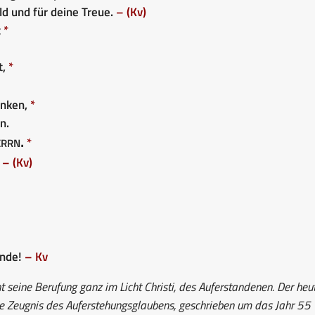
d und für deine Treue.
– (Kv)
t
*
t,
*
danken,
*
n.
rrn.
*
.
– (Kv)
ände!
– Kv
 seine Berufung ganz im Licht Christi, des Auferstandenen. Der heu
iche Zeugnis des Auferstehungsglaubens, geschrieben um das Jahr 55