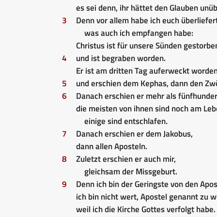
es sei denn, ihr hättet den Glauben un
3
Denn vor allem habe ich euch überliefert
was auch ich empfangen habe:
Christus ist für unsere Sünden gestorbe
4
und ist begraben worden.
Er ist am dritten Tag auferweckt worden
5
und erschien dem Kephas, dann den Zwö
6
Danach erschien er mehr als fünfhunder
die meisten von ihnen sind noch am Leb
einige sind entschlafen.
7
Danach erschien er dem Jakobus,
dann allen Aposteln.
8
Zuletzt erschien er auch mir,
gleichsam der Missgeburt.
9
Denn ich bin der Geringste von den Apos
ich bin nicht wert, Apostel genannt zu 
weil ich die Kirche Gottes verfolgt habe.