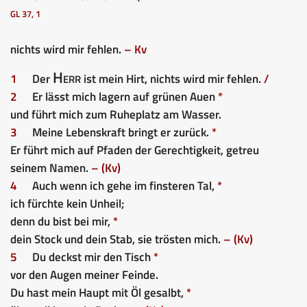
GL 37, 1
nichts wird mir fehlen.
– Kv
Herr
1
Der
ist mein Hirt, nichts wird mir fehlen.
/
2
Er lässt mich lagern auf grünen Auen
*
und führt mich zum Ruheplatz am Wasser.
3
Meine Lebenskraft bringt er zurück.
*
Er führt mich auf Pfaden der Gerechtigkeit, getreu
seinem Namen.
– (Kv)
4
Auch wenn ich gehe im finsteren Tal,
*
ich fürchte kein Unheil;
denn du bist bei mir,
*
dein Stock und dein Stab, sie trösten mich.
– (Kv)
5
Du deckst mir den Tisch
*
vor den Augen meiner Feinde.
Du hast mein Haupt mit Öl gesalbt,
*