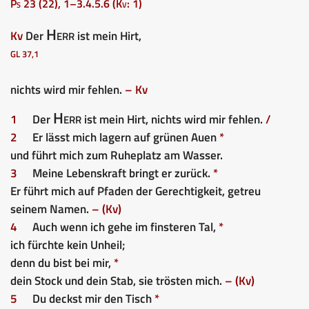
Ps 23 (22), 1–3.4.5.6 (Kv: 1)
Herr
Kv
Der
ist mein Hirt,
GL 37,1
nichts wird mir fehlen.
– Kv
Herr
1
Der
ist mein Hirt, nichts wird mir fehlen.
/
2
Er lässt mich lagern auf grünen Auen
*
und führt mich zum Ruheplatz am Wasser.
3
Meine Lebenskraft bringt er zurück.
*
Er führt mich auf Pfaden der Gerechtigkeit, getreu
seinem Namen.
– (Kv)
4
Auch wenn ich gehe im finsteren Tal,
*
ich fürchte kein Unheil;
denn du bist bei mir,
*
dein Stock und dein Stab, sie trösten mich.
– (Kv)
5
Du deckst mir den Tisch
*