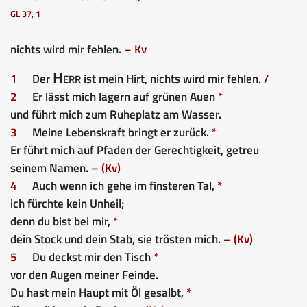
GL 37, 1
nichts wird mir fehlen.
– Kv
Herr
1
Der
ist mein Hirt, nichts wird mir fehlen.
/
2
Er lässt mich lagern auf grünen Auen
*
und führt mich zum Ruheplatz am Wasser.
3
Meine Lebenskraft bringt er zurück.
*
Er führt mich auf Pfaden der Gerechtigkeit, getreu
seinem Namen.
– (Kv)
4
Auch wenn ich gehe im finsteren Tal,
*
ich fürchte kein Unheil;
denn du bist bei mir,
*
dein Stock und dein Stab, sie trösten mich.
– (Kv)
5
Du deckst mir den Tisch
*
vor den Augen meiner Feinde.
Du hast mein Haupt mit Öl gesalbt,
*