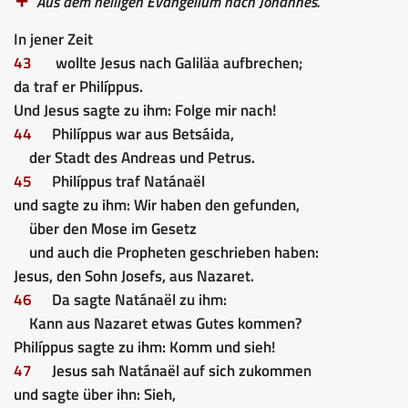
Aus dem heiligen Evangelium nach Johannes.
In jener Zeit
43
wollte Jesus nach Galiläa aufbrechen;
da traf er Philíppus.
Und Jesus sagte zu ihm: Folge mir nach!
44
Philíppus war aus Betsáida,
der Stadt des Andreas und Petrus.
45
Philíppus traf Natánaël
und sagte zu ihm: Wir haben den gefunden,
über den Mose im Gesetz
und auch die Propheten geschrieben haben:
Jesus, den Sohn Josefs, aus Nazaret.
46
Da sagte Natánaël zu ihm:
Kann aus Nazaret etwas Gutes kommen?
Philíppus sagte zu ihm: Komm und sieh!
47
Jesus sah Natánaël auf sich zukommen
und sagte über ihn: Sieh,