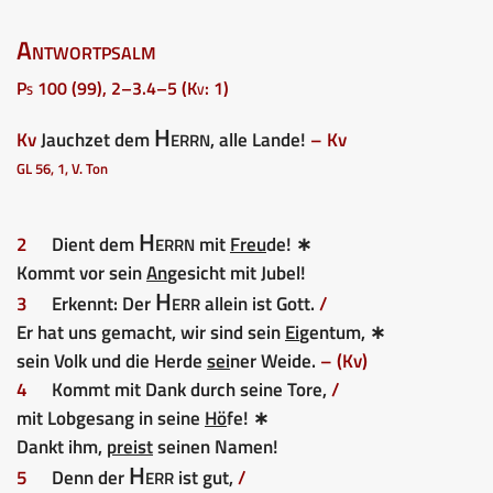
Antwortpsalm
Ps 100 (99), 2–3.4–5 (Kv: 1)
Herrn
Kv
Jauchzet dem
, alle Lande!
– Kv
GL 56, 1, V. Ton
Herrn
2
Dient dem
mit
Freu
de! ∗
Kommt vor sein
An
gesicht mit Jubel!
Herr
3
Erkennt: Der
allein ist Gott.
/
Er hat uns gemacht, wir sind sein
Ei
gentum, ∗
sein Volk und die Herde
sei
ner Weide.
– (Kv)
4
Kommt mit Dank durch seine Tore,
/
mit Lobgesang in seine
Hö
fe! ∗
Dankt ihm,
preist
seinen Namen!
Herr
5
Denn der
ist gut,
/