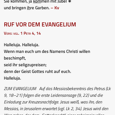
Sie kommen, ja
kom
men mit Jubel ∗
und bringen
ih
re Garben.
– Kv
RUF VOR DEM EVANGELIUM
Vers: vgl. 1 Petr 4, 14
Halleluja. Halleluja.
Wenn man euch um des Namens Christi willen
beschimpft,
seid ihr seligzupreisen;
denn der Geist Gottes ruht auf euch.
Halleluja.
ZUM EVANGELIUM
Auf das Messiasbekenntnis des Petrus (Lk
9, 18–21) folgen die erste Leidensansage (9, 22) und die
Einladung zur Kreuzesnachfolge. Jesus weiß, was ihn, den
Messias, in Jerusalem erwartet (vgl. Lk 2, 34). Jesus wird den