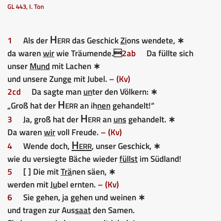
GL 443, I. Ton
Herr
1
Als der
das Geschick
Zi
ons wendete, ∗
da waren
wir
wie Träumende.
2ab
Da füllte sich
unser
Mund
mit Lachen ∗
und unsere Zun
ge
mit Jubel.
– (Kv)
2cd
Da sagte man
un
ter den Völkern: ∗
Herr
„Groß hat der
an ih
nen
gehandelt!“
Herr
3
Ja, groß hat der
an
uns
gehandelt. ∗
Da waren
wir
voll Freude.
– (Kv)
Herr
4
Wende doch,
, unser Geschick, ∗
wie du versiegte Bäche wieder
füllst
im Südland!
5
[ ] Die mit
Trä
nen säen, ∗
werden mit
Ju
bel ernten.
– (Kv)
6
Sie gehen, ja
ge
hen und weinen ∗
und tragen zur Aus
saat
den Samen.