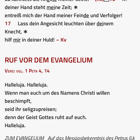
deiner Hand steht
mei
ne Zeit; ∗
entreiß mich der Hand meiner Fein
de
und Verfolger!
17
Lass dein Angesicht leuchten über
dei
nem
Knecht, ∗
hilf
mir
in deiner Huld!
– Kv
RUF VOR DEM EVANGELIUM
Vers: vgl. 1 Petr 4, 14
Halleluja. Halleluja.
Wenn man euch um des Namens Christi willen
beschimpft,
seid ihr seligzupreisen;
denn der Geist Gottes ruht auf euch.
Halleluja.
ZUM EVANGELIUM
Auf das Messiasbekenntnis des Petrus (Lk