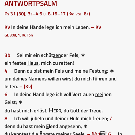
ANTWORTPSALM
Ps 31 (30), 3b–4.6 u. 8.16–17 (Kv: vgl. 6a)
Kv
In deine Hände lege ich mein Leben.
– Kv
GL 308, 1, IV. Ton
3b
Sei mir ein schüt
zen
der Fels, ∗
ein festes
Haus
, mich zu retten!
4
Denn du bist mein Fels und
mei
ne Festung; ∗
um deines Namens willen wirst du mich
füh
ren und
leiten.
– (Kv)
6
In deine Hand lege ich voll Vertrauen
mei
nen
Geist; ∗
Herr
du hast mich erlöst,
,
du
Gott der Treue.
8
Ich will jubeln und deiner Huld mich freuen;
/
denn du hast mein
E
lend angesehn, ∗
du kanntest die Ängs
te
meiner Seele.
– (Kv)

16
In