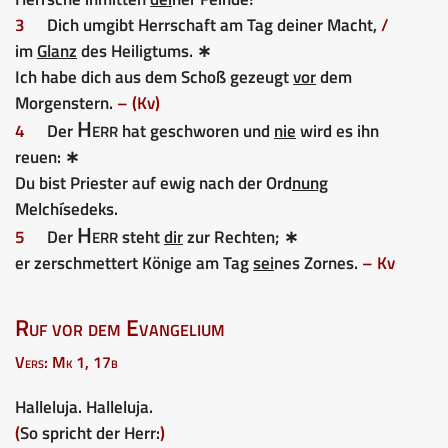
3
Dich umgibt Herrschaft am Tag deiner Macht,
/
im
Glanz
des Heiligtums. ∗
Ich habe dich aus dem Schoß gezeugt
vor
dem
Morgenstern.
– (Kv)
Herr
4
Der
hat geschworen und
nie
wird es ihn
reuen: ∗
Du bist Priester auf ewig nach der Ord
nung
Melchísedeks.
Herr
5
Der
steht
dir
zur Rechten; ∗
er zerschmettert Könige am Tag
sei
nes Zornes.
– Kv
Ruf vor dem Evangelium
Vers: Mk 1, 17b
Halleluja. Halleluja.
(
So spricht der Herr:
)