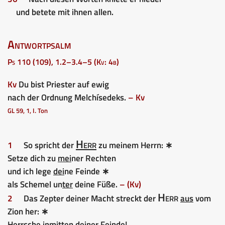
und betete mit ihnen allen.
Antwortpsalm
Ps 110 (109), 1.2–3.4–5 (Kv: 4b)
Kv
Du bist Priester auf ewig
nach der Ordnung Melchísedeks.
– Kv
GL 59, 1, I. Ton
Herr
1
So spricht der
zu meinem Herrn: ∗
Setze dich zu
mei
ner Rechten
und ich lege
dei
ne Feinde ∗
als Schemel un
ter
deine Füße.
– (Kv)
Herr
2
Das Zepter deiner Macht streckt der
aus
vom
Zion her: ∗
Herrsche inmitten
dei
ner Feinde!