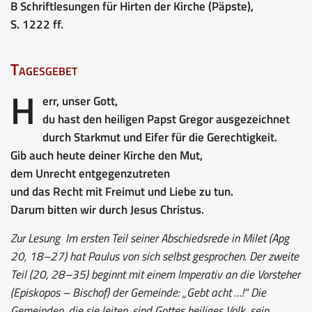
B Schriftlesungen für Hirten der Kirche (Päpste),
S. 1222 ff.
Tagesgebet
H
err, unser Gott,
du hast den heiligen Papst Gregor ausgezeichnet
durch Starkmut und Eifer für die Gerechtigkeit.
Gib auch heute deiner Kirche den Mut,
dem Unrecht entgegenzutreten
und das Recht mit Freimut und Liebe zu tun.
Darum bitten wir durch Jesus Christus.
Zur Lesung
Im ersten Teil seiner Abschiedsrede in Milet (Apg
20, 18–27) hat Paulus von sich selbst gesprochen. Der zweite
Teil (20, 28–35) beginnt mit einem Imperativ an die Vorsteher
(Episkopos – Bischof) der Gemeinde: „Gebt acht …!“ Die
Gemeinden, die sie leiten, sind Gottes heiliges Volk, sein