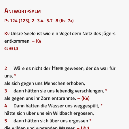
Antwortpsalm
Ps 124 (123), 2–3.4–5.7–8 (Kv: 7a)
Kv
Unsre Seele ist wie ein Vogel dem Netz des Jägers
entkommen.
– Kv
GL 651,3
Herr
2
Wäre es nicht der
gewesen, der da war für
uns,
*
als sich gegen uns Menschen erhoben,
3
dann hätten sie uns lebendig verschlungen,
*
als gegen uns ihr Zorn entbrannte.
– (Kv)
4
Dann hätten die Wasser uns weggespült,
*
hätte sich über uns ein Wildbach ergossen,
5
dann hätten sich über uns ergossen
*
die wilden und wogenden Wasser.
– (Kv)