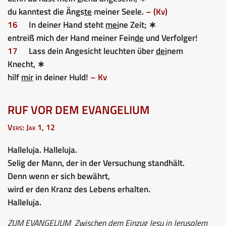
du kanntest die Ängs
te
meiner Seele.
– (Kv)
16
In deiner Hand steht
mei
ne Zeit; ∗
entreiß mich der Hand meiner Fein
de
und Verfolger!
17
Lass dein Angesicht leuchten über
dei
nem
Knecht, ∗
hilf
mir
in deiner Huld!
– Kv
RUF VOR DEM EVANGELIUM
Vers: Jak 1, 12
Halleluja. Halleluja.
Selig der Mann, der in der Versuchung standhält.
Denn wenn er sich bewährt,
wird er den Kranz des Lebens erhalten.
Halleluja.
ZUM EVANGELIUM
Zwischen dem Einzug Jesu in Jerusalem