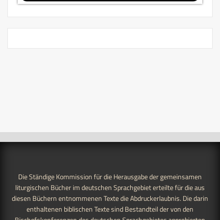
Die Ständige Kommission für die Herausgabe der gemeinsamen
liturgischen Bücher im deutschen Sprachgebiet erteilte für die aus
diesen Büchern entnommenen Texte die Abdruckerlaubnis. Die darin
enthaltenen biblischen Texte sind Bestandteil der von den
Bischofskonferenzen des deutschen Sprachgebietes approbierten