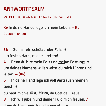
ANTWORTPSALM
Ps 31 (30), 3b–4.6 u. 8.16–17 (Kv: vgl. 6a)
Kv
In deine Hände lege ich mein Leben.
– Kv
GL 308, 1, IV. Ton
3b
Sei mir ein schüt
zen
der Fels, ∗
ein festes
Haus
, mich zu retten!
4
Denn du bist mein Fels und
mei
ne Festung; ∗
um deines Namens willen wirst du mich
füh
ren und
leiten.
– (Kv)
6
In deine Hand lege ich voll Vertrauen
mei
nen
Geist; ∗
Herr
du hast mich erlöst,
,
du
Gott der Treue.
8
Ich will jubeln und deiner Huld mich freuen;
/
denn du hast mein
E
lend angesehn, ∗