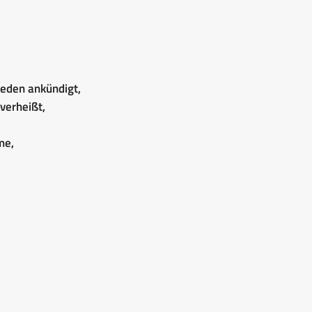
ieden ankündigt,
 verheißt,
me,