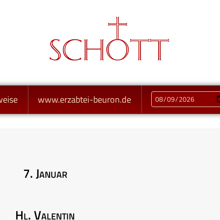
weise
www.erzabtei-beuron.de
7. Januar
Hl. Valentin