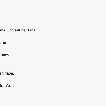
mel und auf der Erde.
ern;
ohnes
en habe.
der Welt.