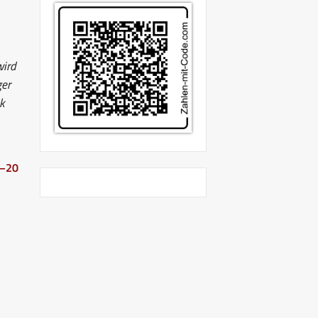
wird
ger
Lk
6–20