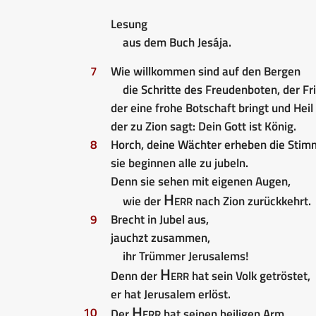
Lesung
aus dem Buch Jesája.
7
Wie willkommen sind auf den Bergen
die Schritte des Freudenboten, der Fr
der eine frohe Botschaft bringt und Heil
der zu Zion sagt: Dein Gott ist König.
8
Horch, deine Wächter erheben die Stim
sie beginnen alle zu jubeln.
Denn sie sehen mit eigenen Augen,
Herr
wie der
nach Zion zurückkehrt.
9
Brecht in Jubel aus,
jauchzt zusammen,
ihr Trümmer Jerusalems!
Herr
Denn der
hat sein Volk getröstet,
er hat Jerusalem erlöst.
Herr
10
Der
hat seinen heiligen Arm