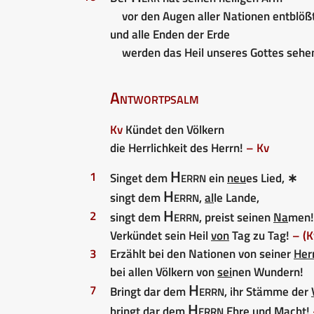
vor den Augen aller Nationen entblöß
und alle Enden der Erde
werden das Heil unseres Gottes sehe
Antwortpsalm
Kv
Kündet den Völkern
die Herrlichkeit des Herrn!
– Kv
Herrn
1
Singet dem
ein
neu
es Lied, ∗
Herrn
singt dem
,
al
le Lande,
Herrn
2
singt dem
, preist seinen
Na
men!
Verkündet sein Heil
von
Tag zu Tag!
– (K
3
Erzählt bei den Nationen von seiner
Her
bei allen Völkern von
sei
nen Wundern!
Herrn
7
Bringt dar dem
, ihr Stämme der
Herrn
bringt dar dem
Eh
re und Macht!