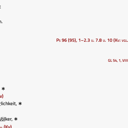
t
n.
Ps 96 (95), 1–2.3 u. 7.8 u. 10 (Kv: vgl
GL 54, 1, VII
 ∗
v)
r
lichkeit, ∗
Völ
ker, ∗
– (Kv)