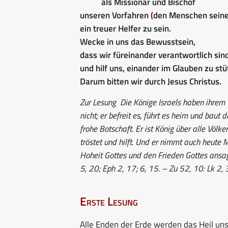
als Missionar und Bischof
unseren Vorfahren
(
den Menschen seine
ein treuer Helfer zu sein.
Wecke in uns das Bewusstsein,
dass wir füreinander verantwortlich sind
und hilf uns, einander im Glauben zu stü
Darum bitten wir durch Jesus Christus.
Zur Lesung
Die Könige Israels haben ihrem Vo
nicht; er befreit es, führt es heim und baut 
frohe Botschaft. Er ist König über alle Völker
tröstet und hilft. Und er nimmt auch heute 
Hoheit Gottes und den Frieden Gottes ansag
5, 20; Eph 2, 17; 6, 15. – Zu 52, 10: Lk 2,
Erste Lesung
Alle Enden der Erde werden das Heil un