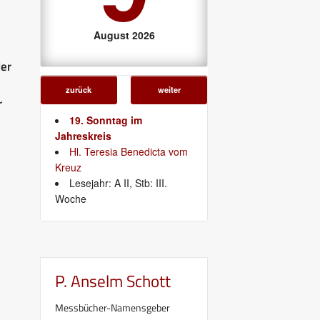
August 2026
der
zurück
weiter
r
19. Sonntag im
Jahreskreis
Hl. Teresia Benedicta vom
Kreuz
Lesejahr: A II, Stb: III.
Woche
P. Anselm Schott
Messbücher-Namensgeber