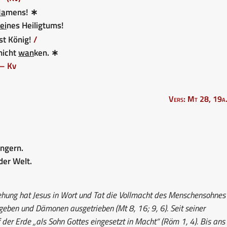
Na
mens! ∗
ei
nes Heiligtums!
st König!
/
 nicht
wan
ken. ∗
– Kv
Vers: Mt 28, 19a
üngern.
der Welt.
ehung hat Jesus in Wort und Tat die Vollmacht des Menschensohnes
geben und Dämonen ausgetrieben (Mt 8, 16; 9, 6). Seit seiner
der Erde „als Sohn Gottes eingesetzt in Macht“ (Röm 1, 4). Bis ans