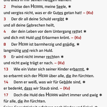
Herrn
2
Preise den
, meine
See
le, ∗
und vergiss nicht, was er dir Gu
tes
getan hat!
– (Kv)
3
Der dir all deine Schuld ver
gibt
∗
und all deine
Ge
brechen heilt,
4
der dein Leben vor dem Untergang
ret
tet ∗
und dich mit Huld
und
Erbarmen krönt.
– (Kv)
Herr
8
Der
ist barmherzig und
gnä
dig, ∗
langmütig
und
reich an Huld.
9
Er wird nicht immer
rech
ten ∗
und nicht
e
wig trägt er nach.
– (Kv)
13
Wie ein Vater sich seiner Kinder er
barmt
, ∗
Herr
so erbarmt sich der
über alle,
die
ihn fürchten.
14
Denn er weiß, was wir für Ge
bil
de sind, ∗
er bedenkt,
dass
wir Staub sind.
– (Kv)
Herrn
17
Doch die Huld des
währt immer und
e
wig ∗
für alle,
die
ihn fürchten.