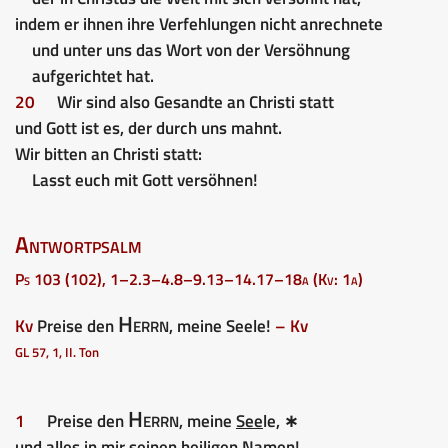
indem er ihnen ihre Verfehlungen nicht anrechnete
und unter uns das Wort von der Versöhnung
aufgerichtet hat.
20
Wir sind also Gesandte an Christi statt
und Gott ist es, der durch uns mahnt.
Wir bitten an Christi statt:
Lasst euch mit Gott versöhnen!
Antwortpsalm
Ps 103 (102), 1–2.3–4.8–9.13–14.17–18a (Kv: 1a)
Herrn
Kv
Preise den
, meine Seele!
– Kv
GL 57, 1, II. Ton
Herrn
1
Preise den
, meine
See
le, ∗
und alles in mir seinen hei
li
gen Namen!