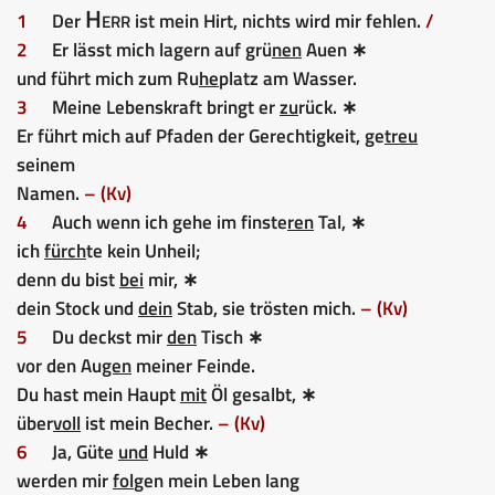
Herr
1
Der
ist mein Hirt, nichts wird mir fehlen.
/
2
Er lässt mich lagern auf grü
nen
Auen ∗
und führt mich zum Ru
he
platz am Wasser.
3
Meine Lebenskraft bringt er
zu
rück. ∗
Er führt mich auf Pfaden der Gerechtigkeit, ge
treu
seinem
Namen.
– (Kv)
4
Auch wenn ich gehe im finste
ren
Tal, ∗
ich
fürch
te kein Unheil;
denn du bist
bei
mir, ∗
dein Stock und
dein
Stab, sie trösten mich.
– (Kv)
5
Du deckst mir
den
Tisch ∗
vor den Au
gen
meiner Feinde.
Du hast mein Haupt
mit
Öl gesalbt, ∗
über
voll
ist mein Becher.
– (Kv)
6
Ja, Güte
und
Huld ∗
werden mir
fol
gen mein Leben lang