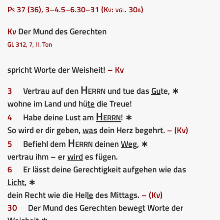
Ps 37 (36), 3–4.5–6.30–31 (Kv: vgl. 30a)
Kv
Der Mund des Gerechten
GL 312, 7, II. Ton
spricht Worte der Weisheit!
– Kv
Herrn
3
Vertrau auf den
und tue das
Gu
te, ∗
wohne im Land und hü
te
die Treue!
Herrn
4
Habe deine Lust am
! ∗
So wird er dir geben,
was
dein Herz begehrt.
– (Kv)
Herrn
5
Befiehl dem
deinen
Weg
, ∗
vertrau ihm – er
wird
es fügen.
6
Er lässt deine Gerechtigkeit aufgehen wie das
Licht
, ∗
dein Recht wie die Hel
le
des Mittags.
– (Kv)
30
Der Mund des Gerechten bewegt Worte der