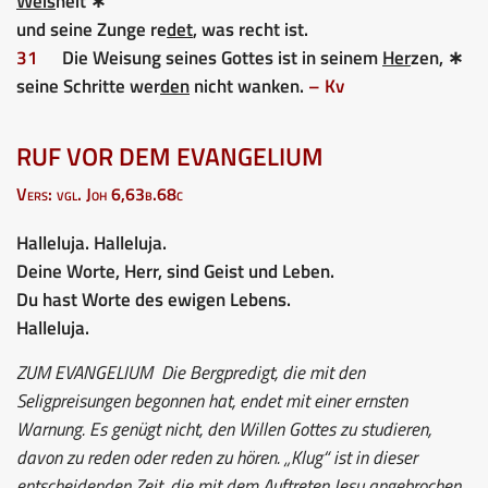
Weis
heit ∗
und seine Zunge re
det
, was recht ist.
31
Die Weisung seines Gottes ist in seinem
Her
zen, ∗
seine Schritte wer
den
nicht wanken.
– Kv
RUF VOR DEM EVANGELIUM
Vers: vgl. Joh 6,63b.68c
Halleluja. Halleluja.
Deine Worte, Herr, sind Geist und Leben.
Du hast Worte des ewigen Lebens.
Halleluja.
ZUM EVANGELIUM
Die Bergpredigt, die mit den
Seligpreisungen begonnen hat, endet mit einer ernsten
Warnung. Es genügt nicht, den Willen Gottes zu studieren,
davon zu reden oder reden zu hören. „Klug“ ist in dieser
entscheidenden Zeit, die mit dem Auftreten Jesu angebrochen