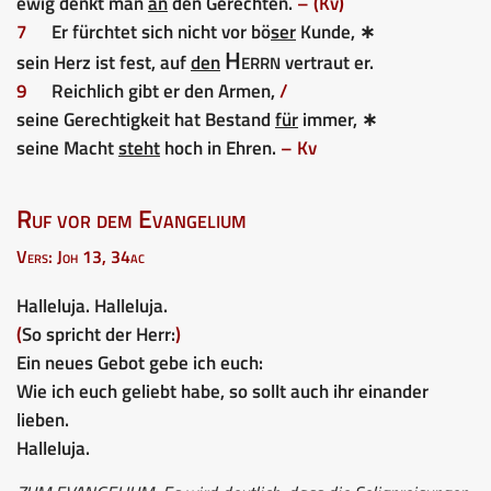
ewig denkt man
an
den Gerechten.
– (Kv)
7
Er fürchtet sich nicht vor bö
ser
Kunde, ∗
Herrn
sein Herz ist fest, auf
den
vertraut er.
9
Reichlich gibt er den Armen,
/
seine Gerechtigkeit hat Bestand
für
immer, ∗
seine Macht
steht
hoch in Ehren.
– Kv
Ruf vor dem Evangelium
Vers: Joh 13, 34ac
Halleluja. Halleluja.
(
So spricht der Herr:
)
Ein neues Gebot gebe ich euch:
Wie ich euch geliebt habe, so sollt auch ihr einander
lieben.
Halleluja.