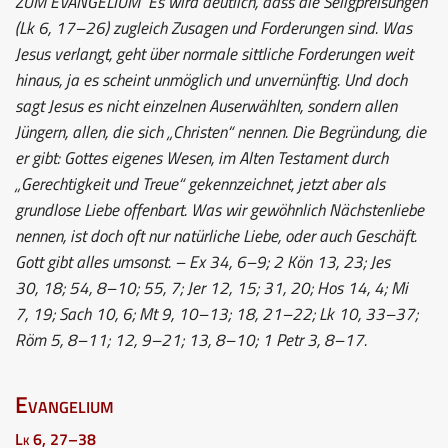
ZUM EVANGELIUM
Es wird deutlich, dass die Seligpreisungen
(Lk 6, 17–26) zugleich Zusagen und Forderungen sind. Was
Jesus verlangt, geht über normale sittliche Forderungen weit
hinaus, ja es scheint unmöglich und unvernünftig. Und doch
sagt Jesus es nicht einzelnen Auserwählten, sondern allen
Jüngern, allen, die sich „Christen“ nennen. Die Begründung, die
er gibt: Gottes eigenes Wesen, im Alten Testament durch
„Gerechtigkeit und Treue“ gekennzeichnet, jetzt aber als
grundlose Liebe offenbart. Was wir gewöhnlich Nächstenliebe
nennen, ist doch oft nur natürliche Liebe, oder auch Geschäft.
Gott gibt alles umsonst. – Ex 34, 6–9; 2 Kön 13, 23; Jes
30, 18; 54, 8–10; 55, 7; Jer 12, 15; 31, 20; Hos 14, 4; Mi
7, 19; Sach 10, 6; Mt 9, 10–13; 18, 21–22; Lk 10, 33–37;
Röm 5, 8–11; 12, 9–21; 13, 8–10; 1 Petr 3, 8–17.
Evangelium
Lk 6, 27–38