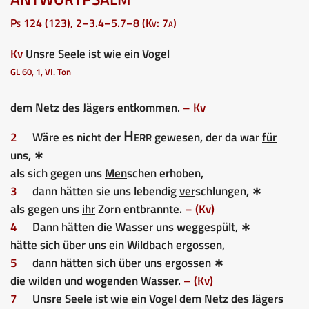
Ps 124 (123), 2–3.4–5.7–8 (Kv: 7a)
Kv
Unsre Seele ist wie ein Vogel
GL 60, 1, VI. Ton
dem Netz des Jägers entkommen.
– Kv
Herr
2
Wäre es nicht der
gewesen, der da war
für
uns, ∗
als sich gegen uns
Men
schen erhoben,
3
dann hätten sie uns lebendig
ver
schlungen, ∗
als gegen uns
ihr
Zorn entbrannte.
– (Kv)
4
Dann hätten die Wasser
uns
weggespült, ∗
hätte sich über uns ein
Wild
bach ergossen,
5
dann hätten sich über uns
er
gossen ∗
die wilden und
wo
genden Wasser.
– (Kv)
7
Unsre Seele ist wie ein Vogel dem Netz des Jägers