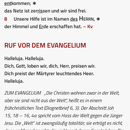
ent
kommen; ∗
das Netz ist zer
ris
sen und wir sind frei.
Herrn
8
Unsere Hilfe ist im Namen
des
, ∗
der Himmel und
Er
de erschaffen hat.
– Kv
RUF VOR DEM EVANGELIUM
Halleluja. Halleluja.
Dich, Gott, loben wir, dich, Herr, preisen wir.
Dich preist der Märtyrer leuchtendes Heer.
Halleluja.
ZUM EVANGELIUM
„Die Christen wohnen zwar in der Welt,
aber sie sind nicht aus der Welt“, heißt es in einem
frühchristlichen Text (Diognetbrief 6, 3). Der Abschnitt Joh
15, 18 – 16, 4a spricht vom Hass der Welt gegen die Jünger
Jesu. Die „Welt“ ist zwangsläufig totalitär; sie erträgt es nicht,