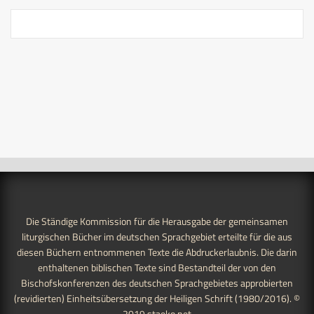
Die Ständige Kommission für die Herausgabe der gemeinsamen
liturgischen Bücher im deutschen Sprachgebiet erteilte für die aus
diesen Büchern entnommenen Texte die Abdruckerlaubnis. Die darin
enthaltenen biblischen Texte sind Bestandteil der von den
Bischofskonferenzen des deutschen Sprachgebietes approbierten
(revidierten) Einheitsübersetzung der Heiligen Schrift (1980/2016). ©
2019
staeko.net