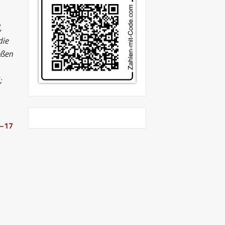
,
die
oßen
;
5–17