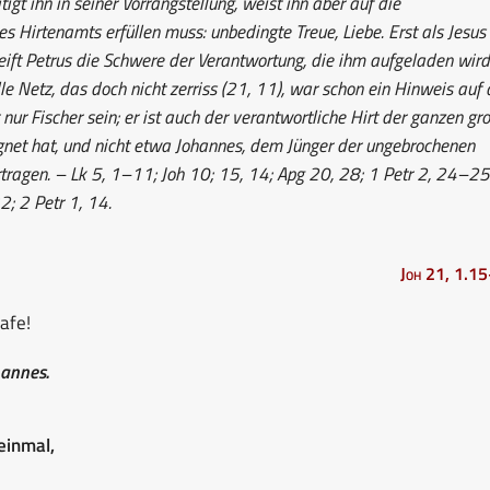
tigt ihn in seiner Vorrangstellung, weist ihn aber auf die
s Hirtenamts erfüllen muss: unbedingte Treue, Liebe. Erst als Jesus
reift Petrus die Schwere der Verantwortung, die ihm aufgeladen wird
e Netz, das doch nicht zerriss (21, 11), war schon ein Hinweis auf 
 nur Fischer sein; er ist auch der verantwortliche Hirt der ganzen gr
gnet hat, und nicht etwa Johannes, dem Jünger der ungebrochenen
rtragen. – Lk 5, 1–11; Joh 10; 15, 14; Apg 20, 28; 1 Petr 2, 24–25
; 2 Petr 1, 14.
Joh 21, 1.1
afe!
hannes.
einmal,