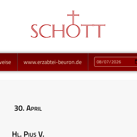
weise
www.erzabtei-beuron.de
30. April
Hl. Pius V.