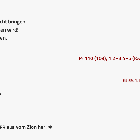
cht bringen
en wird!
ten.
Ps 110 (109), 1.2–3.4–5 (Kv:
GL 59, 1, 
∗
rr
aus
vom Zion her: ∗