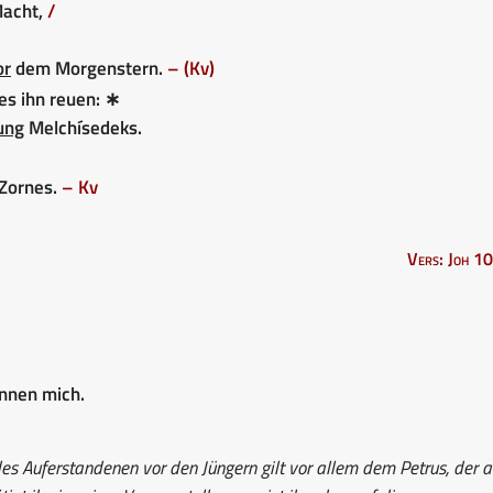
Macht,
/
or
dem Morgenstern.
– (Kv)
es ihn reuen: ∗
ung
Melchísedeks.
Zornes.
– Kv
Vers: Joh 10
ennen mich.
es Auferstandenen vor den Jüngern gilt vor allem dem Petrus, der a