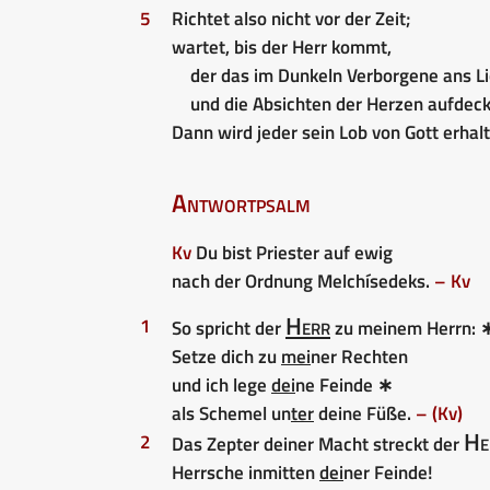
5
Richtet also nicht vor der Zeit;
wartet, bis der Herr kommt,
der das im Dunkeln Verborgene ans Li
und die Absichten der Herzen aufdeck
Dann wird jeder sein Lob von Gott erhal
Antwortpsalm
Kv
Du bist Priester auf ewig
nach der Ordnung Melchísedeks.
– Kv
Herr
1
So spricht der
zu meinem Herrn: 
Setze dich zu
mei
ner Rechten
und ich lege
dei
ne Feinde ∗
als Schemel un
ter
deine Füße.
– (Kv)
He
2
Das Zepter deiner Macht streckt der
Herrsche inmitten
dei
ner Feinde!