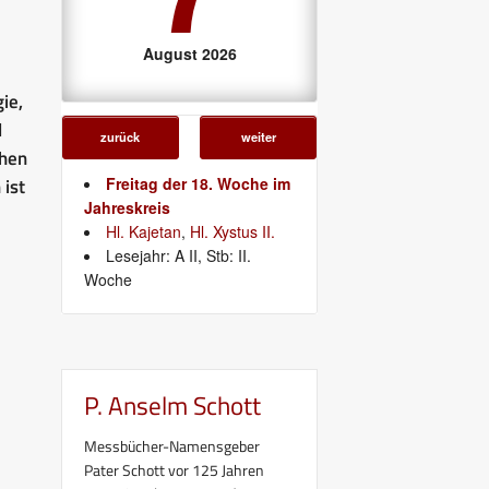
August 2026
ie,
l
zurück
weiter
chen
ist
Freitag der 18. Woche im
Jahreskreis
Hl. Kajetan
,
Hl. Xystus II.
Lesejahr: A II, Stb: II.
Woche
P. Anselm Schott
Messbücher-Namensgeber
Pater Schott vor 125 Jahren