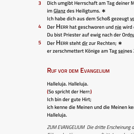
3
Dich umgibt Herrschaft am Tag deiner 
im
Glanz
des Heiligtums. ∗
Ich habe dich aus dem Schoß gezeugt
v
Herr
4
Der
hat geschworen und
nie
wird 
Du bist Priester auf ewig nach der Ord
n
Herr
5
Der
steht
dir
zur Rechten; ∗
er zerschmettert Könige am Tag
sei
nes 
Ruf vor dem Evangelium
Halleluja. Halleluja.
(
So spricht der Herr:
)
Ich bin der gute Hirt;
ich kenne die Meinen und die Meinen k
Halleluja.
ZUM EVANGELIUM
Die dritte Erscheinung d