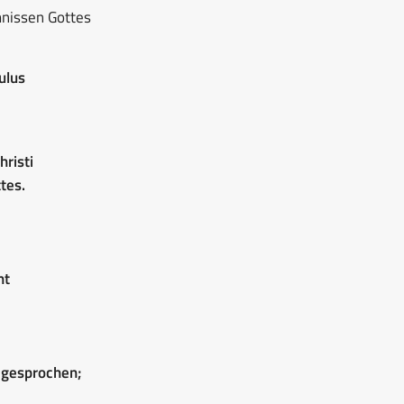
mnissen Gottes
ulus
hristi
tes.
ht
t gesprochen;