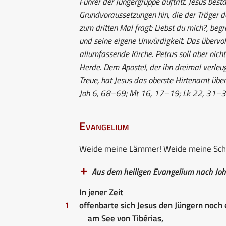
Führer der Jüngergruppe auftritt. Jesus bestä
Grundvoraussetzungen hin, die der Träger de
zum dritten Mal fragt: Liebst du mich?, beg
und seine eigene Unwürdigkeit. Das übervoll
allumfassende Kirche. Petrus soll aber nicht
Herde. Dem Apostel, der ihn dreimal verleu
Treue, hat Jesus das oberste Hirtenamt übe
Joh 6, 68–69; Mt 16, 17–19; Lk 22, 31–32
Evangelium
Weide meine Lämmer! Weide meine Sch
Aus dem heiligen Evangelium nach Jo
In jener Zeit
1
offenbarte sich Jesus den Jüngern noch 
am See von Tibérias,