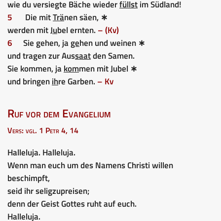
wie du versiegte Bäche wieder
füllst
im Südland!
5
Die mit
Trä
nen säen, ∗
werden mit
Ju
bel ernten.
– (Kv)
6
Sie gehen, ja
ge
hen und weinen ∗
und tragen zur Aus
saat
den Samen.
Sie kommen, ja
kom
men mit Jubel ∗
und bringen
ih
re Garben.
– Kv
Ruf vor dem Evangelium
Vers: vgl. 1 Petr 4, 14
Halleluja. Halleluja.
Wenn man euch um des Namens Christi willen
beschimpft,
seid ihr seligzupreisen;
denn der Geist Gottes ruht auf euch.
Halleluja.