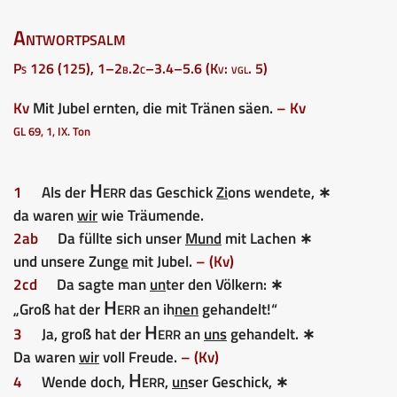
Antwortpsalm
Ps 126 (125), 1–2b.2c–3.4–5.6 (Kv: vgl. 5)
Kv
Mit Jubel ernten, die mit Tränen säen.
– Kv
GL 69, 1, IX. Ton
Herr
1
Als der
das Geschick
Zi
ons wendete, ∗
da waren
wir
wie Träumende.
2ab
Da füllte sich unser
Mund
mit Lachen ∗
und unsere Zun
ge
mit Jubel.
– (Kv)
2cd
Da sagte man
un
ter den Völkern: ∗
Herr
„Groß hat der
an ih
nen
gehandelt!“
Herr
3
Ja, groß hat der
an
uns
gehandelt. ∗
Da waren
wir
voll Freude.
– (Kv)
Herr
4
Wende doch,
,
un
ser Geschick, ∗