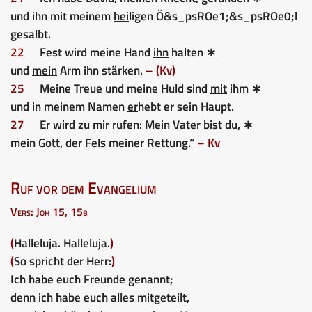
und ihn mit meinem
hei
ligen Ö&s_psROe1;&s_psROe0;l
gesalbt.
22
Fest wird meine Hand
ihn
halten ∗
und
mein
Arm ihn stärken.
– (Kv)
25
Meine Treue und meine Huld sind
mit
ihm ∗
und in meinem Namen
er
hebt er sein Haupt.
27
Er wird zu mir rufen: Mein Vater
bist
du, ∗
mein Gott, der
Fels
meiner Rettung.“
– Kv
Ruf vor dem Evangelium
Vers: Joh 15, 15b
(
Halleluja. Halleluja.
)
(
So spricht der Herr:
)
Ich habe euch Freunde genannt;
denn ich habe euch alles mitgeteilt,