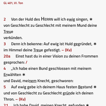
GL 401, VI. Ton
Herrn
2
Von der Huld des
will ich e
wig
singen, ∗
von Geschlecht zu Geschlecht mit meinem Mund deine
Treu
e
verkünden.
3
Denn ich bekenne: Auf ewig ist Huld
ge
gründet, ∗
im Himmel deine
Treu
e gefestigt.
– (Kv)
20a
Einst hast du in einer Vision zu deinen Frommen
gesprochen:
/
4
„Ich habe einen Bund geschlossen mit meinem
Er
wählten ∗
und David, mei
nem
Knecht, geschworen:
5
Auf ewig gebe ich deinem Haus festen
Be
stand ∗
und von Geschlecht zu Geschlecht
grün
de ich deinen
Thron.
– (Kv)
21
Ich habe David, meinen Knecht,
ge
funden ∗