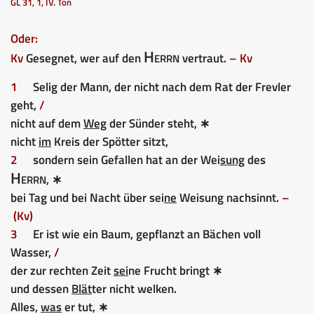
GL 31, 1, IV. Ton
Oder:
Herrn
Kv
Gesegnet, wer auf den
vertraut.
– Kv
1
Selig der Mann, der nicht nach dem Rat der Frevler
geht,
/
nicht auf dem
Weg
der Sünder steht, ∗
nicht
im
Kreis der Spötter sitzt,
2
sondern sein Gefallen hat an der Wei
sung
des
Herrn
, ∗
bei Tag und bei Nacht über sei
ne
Weisung nachsinnt.
–
(Kv)
3
Er ist wie ein Baum, gepflanzt an Bächen voll
Wasser,
/
der zur rechten Zeit
sei
ne Frucht bringt ∗
und dessen
Blät
ter nicht welken.
Alles,
was
er tut, ∗