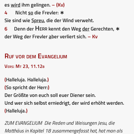
es
wird
ihm gelingen.
– (Kv)
4
Nicht
so
die Frevler: ∗
Sie sind wie
Spreu
, die der Wind verweht.
Herr
6
Denn der
kennt den Weg
der
Gerechten, ∗
der Weg der Frevler
a
ber verliert sich.
– Kv
Ruf vor dem Evangelium
Vers: Mt 23, 11.12b
(
Halleluja. Halleluja.
)
(
So spricht der Herr:
)
Der Größte von euch soll euer Diener sein.
Und wer sich selbst erniedrigt, der wird erhöht werden.
(
Halleluja.
)
ZUM EVANGELIUM
Die Reden und Weisungen Jesu, die
Matthäus in Kapitel 18 zusammengefasst hat, hat man als