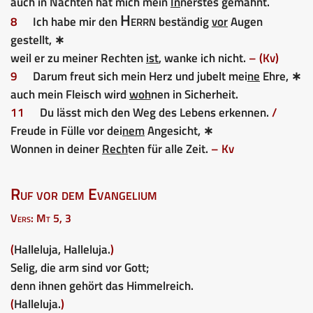
auch in Nächten hat mich mein
In
nerstes gemahnt.
Herrn
8
Ich habe mir den
beständig
vor
Augen
gestellt, ∗
weil er zu meiner Rechten
ist
, wanke ich nicht.
– (Kv)
9
Darum freut sich mein Herz und jubelt mei
ne
Ehre, ∗
auch mein Fleisch wird
woh
nen in Sicherheit.
11
Du lässt mich den Weg des Lebens erkennen.
/
Freude in Fülle vor dei
nem
Angesicht, ∗
Wonnen in deiner
Rech
ten für alle Zeit.
– Kv
Ruf vor dem Evangelium
Vers: Mt 5, 3
(
Halleluja, Halleluja.
)
Selig, die arm sind vor Gott;
denn ihnen gehört das Himmelreich.
(
Halleluja.
)