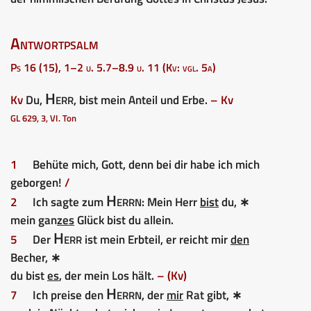
Antwortpsalm
Ps 16 (15), 1–2 u. 5.7–8.9 u. 11 (Kv: vgl. 5a)
Herr
Kv
Du,
, bist mein Anteil und Erbe.
– Kv
GL 629, 3, VI. Ton
1
Behüte mich, Gott, denn bei dir habe ich mich
geborgen!
/
Herrn
2
Ich sagte zum
: Mein Herr
bist
du, ∗
mein gan
zes
Glück bist du allein.
Herr
5
Der
ist mein Erbteil, er reicht mir
den
Becher, ∗
du bist
es
, der mein Los hält.
– (Kv)
Herrn
7
Ich preise den
, der
mir
Rat gibt, ∗