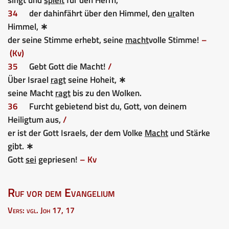
34
der dahinfährt über den Himmel, den
ur
alten
Himmel, ∗
der seine Stimme erhebt, seine
macht
volle Stimme!
–
(Kv)
35
Gebt Gott die Macht!
/
Über Israel
ragt
seine Hoheit, ∗
seine Macht
ragt
bis zu den Wolken.
36
Furcht gebietend bist du, Gott, von deinem
Heiligtum aus,
/
er ist der Gott Israels, der dem Volke
Macht
und Stärke
gibt. ∗
Gott
sei
gepriesen!
– Kv
Ruf vor dem Evangelium
Vers: vgl. Joh 17, 17