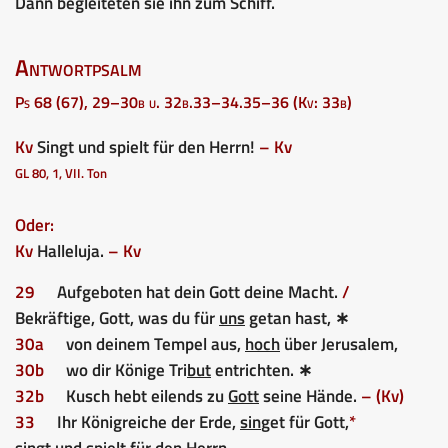
Dann begleiteten sie ihn zum Schiff.
Antwortpsalm
Ps 68 (67), 29–30b u. 32b.33–34.35–36 (Kv: 33b)
Kv
Singt und spielt für den Herrn!
– Kv
GL 80, 1, VII. Ton
Oder:
Kv
Halleluja.
– Kv
29
Aufgeboten hat dein Gott deine Macht.
/
Bekräftige, Gott, was du für
uns
getan hast, ∗
30a
von deinem Tempel aus,
hoch
über Jerusalem,
30b
wo dir Könige Tri
but
entrichten. ∗
32b
Kusch hebt eilends zu
Gott
seine Hände.
– (Kv)
33
Ihr Königreiche der Erde,
sin
get für Gott,
*
singt und
spielt
für den Herrn,