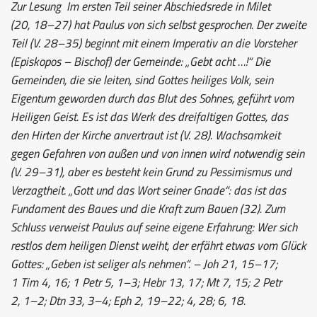
Zur Lesung
Im ersten Teil seiner Abschiedsrede in Milet
(20, 18–27) hat Paulus von sich selbst gesprochen. Der zweite
Teil (V. 28–35) beginnt mit einem Imperativ an die Vorsteher
(Episkopos – Bischof) der Gemeinde: „Gebt acht …!“ Die
Gemeinden, die sie leiten, sind Gottes heiliges Volk, sein
Eigentum geworden durch das Blut des Sohnes, geführt vom
Heiligen Geist. Es ist das Werk des dreifaltigen Gottes, das
den Hirten der Kirche anvertraut ist (V. 28). Wachsamkeit
gegen Gefahren von außen und von innen wird notwendig sein
(V. 29–31), aber es besteht kein Grund zu Pessimismus und
Verzagtheit. „Gott und das Wort seiner Gnade“: das ist das
Fundament des Baues und die Kraft zum Bauen (32). Zum
Schluss verweist Paulus auf seine eigene Erfahrung: Wer sich
restlos dem heiligen Dienst weiht, der erfährt etwas vom Glück
Gottes: „Geben ist seliger als nehmen“. – Joh 21, 15–17;
1 Tim 4, 16; 1 Petr 5, 1–3; Hebr 13, 17; Mt 7, 15; 2 Petr
2, 1–2; Dtn 33, 3–4; Eph 2, 19–22; 4, 28; 6, 18.