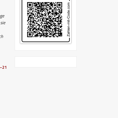
nge
sie
ch
6–21