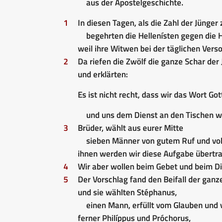
aus der Apostelgeschichte.
1
In diesen Tagen, als die Zahl der Jünger
begehrten die Hellenísten gegen die 
weil ihre Witwen bei der täglichen Ver
2
Da riefen die Zwölf die ganze Schar de
und erklärten:
Es ist nicht recht, dass wir das Wort Go
und uns dem Dienst an den Tischen 
3
Brüder, wählt aus eurer Mitte
sieben Männer von gutem Ruf und voll
ihnen werden wir diese Aufgabe übertr
4
Wir aber wollen beim Gebet und beim Di
5
Der Vorschlag fand den Beifall der gan
und sie wählten Stéphanus,
einen Mann, erfüllt vom Glauben und 
ferner Philíppus und Próchorus,