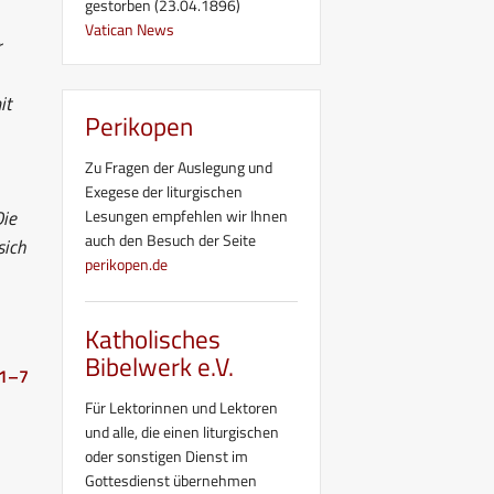
gestorben (23.04.1896)
Vatican News
r
it
Perikopen
Zu Fragen der Auslegung und
Exegese der liturgischen
Die
Lesungen empfehlen wir Ihnen
auch den Besuch der Seite
sich
perikopen.de
Katholisches
Bibelwerk e.V.
 1–7
Für Lektorinnen und Lektoren
und alle, die einen liturgischen
oder sonstigen Dienst im
Gottesdienst übernehmen