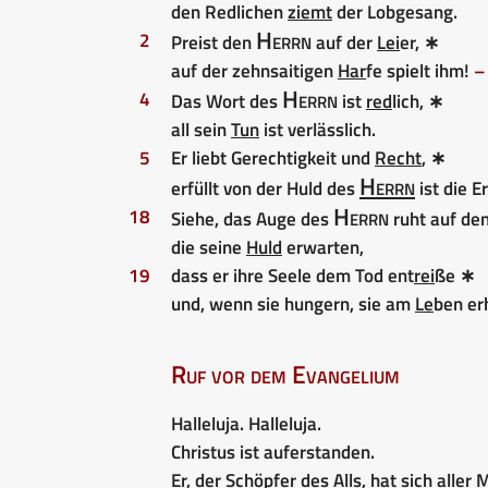
den Redlichen
ziemt
der Lobgesang.
Herrn
2
Preist den
auf der
Lei
er, ∗
auf der zehnsaitigen
Har
fe spielt ihm!
–
Herrn
4
Das Wort des
ist
red
lich, ∗
all sein
Tun
ist verlässlich.
5
Er liebt Gerechtigkeit und
Recht
, ∗
Herrn
erfüllt von der Huld des
ist die E
Herrn
18
Siehe, das Auge des
ruht auf den
die seine
Huld
erwarten,
19
dass er ihre Seele dem Tod ent
rei
ße ∗
und, wenn sie hungern, sie am
Le
ben er
Ruf vor dem Evangelium
Halleluja. Halleluja.
Christus ist auferstanden.
Er, der Schöpfer des Alls, hat sich alle