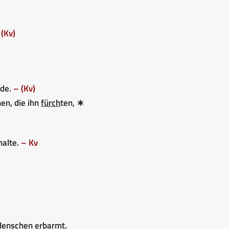
 (Kv)
rde.
– (Kv)
en, die ihn
fürch
ten, ∗
halte.
– Kv
r Menschen erbarmt.