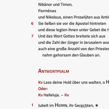
Nikánor und Timon,
Parménas
und Nikolaus, einen Proselýten aus Anti
6
Sie ließen sie vor die Apostel hintreten
und diese legten ihnen unter Gebet die 
7
Und das Wort Gottes breitete sich aus
und die Zahl der Jünger in Jerusalem w
auch eine große Anzahl von den Prieste
nahm gehorsam den Glauben an.
Antwortpsalm
H
Kv
Lass deine Huld über uns walten, o
Oder:
Kv
Halleluja.
– Kv
Herrn
1
Jubelt im
, ihr Ge
rech
ten, ∗