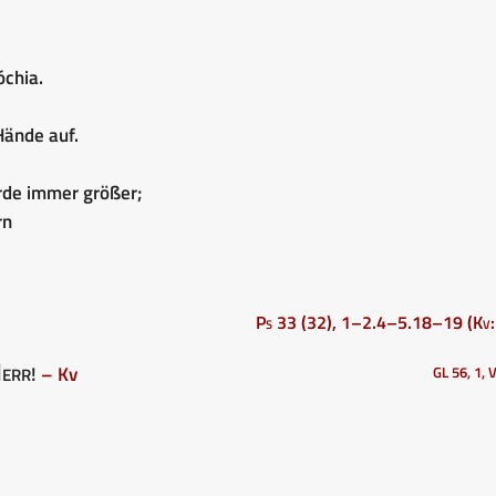
óchia.
Hände auf.
urde immer größer;
rn
Ps 33 (32), 1–2.4–5.18–19 (Kv:
err
!
– Kv
GL 56, 1, 