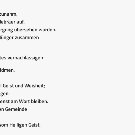
 zunahm,
Hebräer auf,
sorgung übersehen wurden.
r Jünger zusammen
ttes vernachlässigen
widmen.
 Geist und Weisheit;
agen.
enst am Wort bleiben.
zen Gemeinde
vom Heiligen Geist,