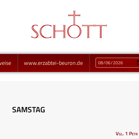
weise
www.erzabtei-beuron.de
SAMSTAG
Vgl. 1 Petr