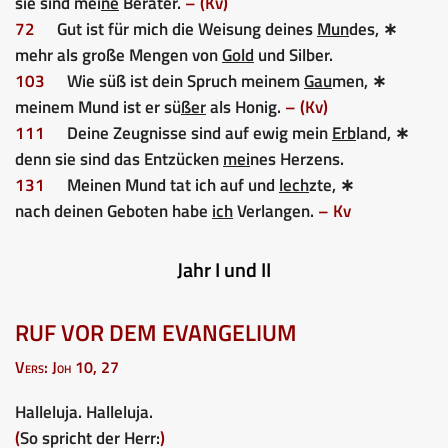
sie sind mei
ne
Berater.
– (Kv)
72
Gut ist für mich die Weisung deines
Mun
des, ∗
mehr als große Mengen von
Gold
und Silber.
103
Wie süß ist dein Spruch meinem
Gau
men, ∗
meinem Mund ist er sü
ßer
als Honig.
– (Kv)
111
Deine Zeugnisse sind auf ewig mein
Erb
land, ∗
denn sie sind das Entzücken
mei
nes Herzens.
131
Meinen Mund tat ich auf und
lech
zte, ∗
nach deinen Geboten habe
ich
Verlangen.
– Kv
Jahr I und II
RUF VOR DEM EVANGELIUM
Vers: Joh 10, 27
Halleluja. Halleluja.
(
So spricht der Herr:
)