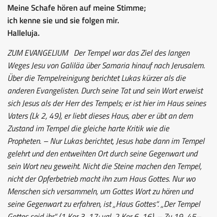
Meine Schafe hören auf meine Stimme;
ich kenne sie und sie folgen mir.
Halleluja.
ZUM EVANGELIUM
Der Tempel war das Ziel des langen
Weges Jesu von Galiläa über Samaria hinauf nach Jerusalem.
Über die Tempelreinigung berichtet Lukas kürzer als die
anderen Evangelisten. Durch seine Tat und sein Wort erweist
sich Jesus als der Herr des Tempels; er ist hier im Haus seines
Vaters (Lk 2, 49), er liebt dieses Haus, aber er übt an dem
Zustand im Tempel die gleiche harte Kritik wie die
Propheten. – Nur Lukas berichtet, Jesus habe dann im Tempel
gelehrt und den entweihten Ort durch seine Gegenwart und
sein Wort neu geweiht. Nicht die Steine machen den Tempel,
nicht der Opferbetrieb macht ihn zum Haus Gottes. Nur wo
Menschen sich versammeln, um Gottes Wort zu hören und
seine Gegenwart zu erfahren, ist „Haus Gottes“. „Der Tempel
Gottes seid ihr“ (1 Kor 3, 17; vgl. 2 Kor 6, 16). – Zu 19, 45–