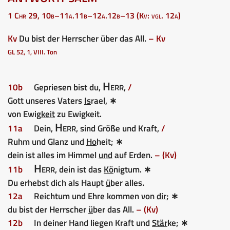
1 Chr 29, 10b–11a.11b–12a.12b–13 (Kv: vgl. 12a)
Kv
Du bist der Herrscher über das All.
– Kv
GL 52, 1, VIII. Ton
Herr
10b
Gepriesen bist du,
,
/
Gott unseres Vaters
Is
rael, ∗
von Ewig
keit
zu Ewigkeit.
Herr
11a
Dein,
, sind Größe und Kraft,
/
Ruhm und Glanz und
Ho
heit; ∗
dein ist alles im Himmel
und
auf Erden.
– (Kv)
Herr
11b
, dein ist das
Kö
nigtum. ∗
Du erhebst dich als Haupt
ü
ber alles.
12a
Reichtum und Ehre kommen von
dir
; ∗
du bist der Herrscher
ü
ber das All.
– (Kv)
12b
In deiner Hand liegen Kraft und
Stär
ke; ∗