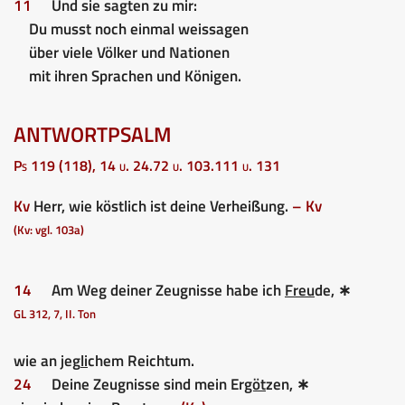
11
Und sie sagten zu mir:
Du musst noch einmal weissagen
über viele Völker und Nationen
mit ihren Sprachen und Königen.
ANTWORTPSALM
Ps 119 (118), 14 u. 24.72 u. 103.111 u. 131
Kv
Herr, wie köstlich ist deine Verheißung.
– Kv
(Kv: vgl. 103a)
14
Am Weg deiner Zeugnisse habe ich
Freu
de, ∗
GL 312, 7, II. Ton
wie an jeg
li
chem Reichtum.
24
Deine Zeugnisse sind mein Er
göt
zen, ∗