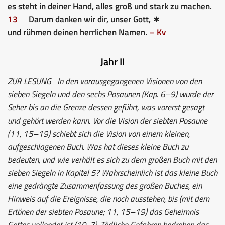
es steht in deiner Hand, alles groß und
stark
zu machen.
13
Darum danken wir dir, unser
Gott
, ∗
und rühmen deinen herr
li
chen Namen.
– Kv
Jahr II
ZUR LESUNG
In den vorausgegangenen Visionen von den
sieben Siegeln und den sechs Posaunen (Kap. 6–9) wurde der
Seher bis an die Grenze dessen geführt, was vorerst gesagt
und gehört werden kann. Vor die Vision der siebten Posaune
(11, 15–19) schiebt sich die Vision von einem kleinen,
aufgeschlagenen Buch. Was hat dieses kleine Buch zu
bedeuten, und wie verhält es sich zu dem großen Buch mit den
sieben Siegeln in Kapitel 5? Wahrscheinlich ist das kleine Buch
eine gedrängte Zusammenfassung des großen Buches, ein
Hinweis auf die Ereignisse, die noch ausstehen, bis (mit dem
Ertönen der siebten Posaune; 11, 15–19) das Geheimnis
Gottes vollendet ist (10, 7). Tödliche Gefahren bedrohen das