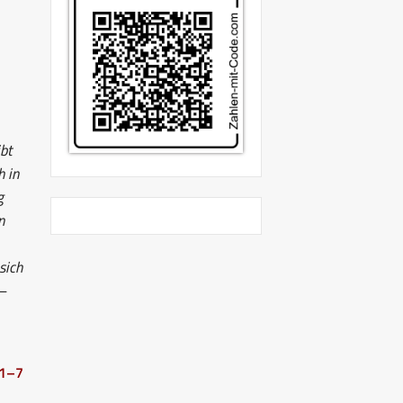
bt
h in
g
n
sich
1–
 1–7