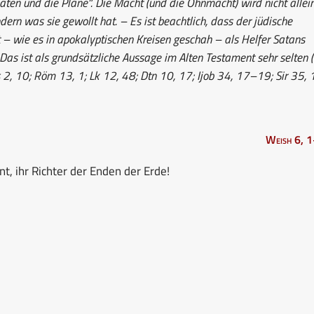
 „Taten und die Pläne“. Die Macht (und die Ohnmacht) wird nicht allei
dern was sie gewollt hat. – Es ist beachtlich, dass der jüdische
t – wie es in apokalyptischen Kreisen geschah – als Helfer Satans
 Das ist als grundsätzliche Aussage im Alten Testament sehr selten (
2, 10; Röm 13, 1; Lk 12, 48; Dtn 10, 17; Ijob 34, 17–19; Sir 35,
Weish 6, 
nt, ihr Richter der Enden der Erde!