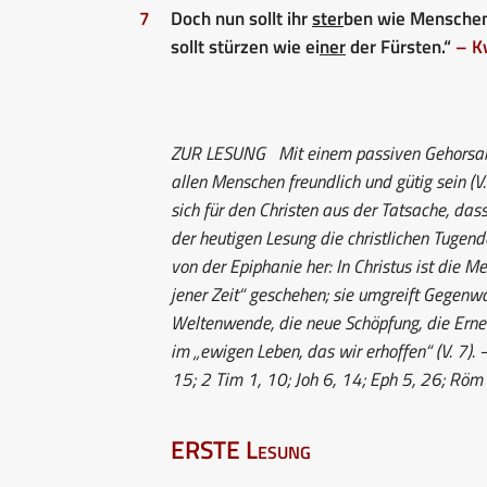
7
Doch nun sollt ihr
ster
ben wie Mensche
sollt stürzen wie ei
ner
der Fürsten.“
– K
ZUR LESUNG
Mit einem passiven Gehorsam i
allen Menschen freundlich und gütig sein (V
sich für den Christen aus der Tatsache, dass
der heutigen Lesung die christlichen Tugen
von der Epiphanie her: In Christus ist die M
jener Zeit“ geschehen; sie umgreift Gegenw
Weltenwende, die neue Schöpfung, die Erneue
im „ewigen Leben, das wir erhoffen“ (V. 7)
15; 2 Tim 1, 10; Joh 6, 14; Eph 5, 26; Röm 
ERSTE Lesung