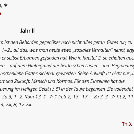
n, ∗
v
Jahr II
st den Behörden gegenüber noch nicht alles getan. Gutes tun, zu
. 1–2), all das, was man heute etwa „soziales Verhalten“ nennt, ergi
 er selbst Erbarmen gefunden hat. Wie in Kapitel 2, so erhalten auc
den – auf dem Hintergrund der heidnischen Laster – ihre Begründun
enschenliebe Gottes sichtbar geworden. Seine Ankunft ist nicht nur „i
art und Zukunft. Mensch und Kosmos. Für den Einzelnen hat die
rung im Heiligen Geist (V. 5) in der Taufe begonnen. Sie vollendet 
. – Zu 3, 1–2: Röm 13, 1–7; 1 Petr 2, 13–17. – Zu 3, 3–7: Tit 2, 1
3, 24; 8, 17.24.
Tit 3,