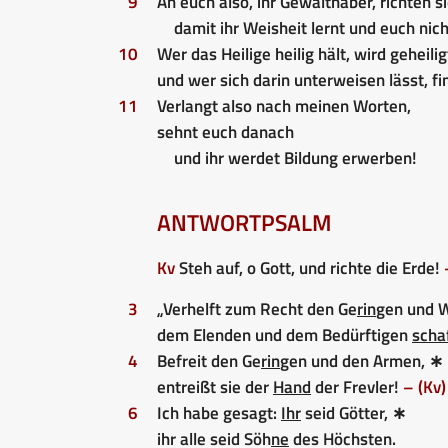
9
An euch also, ihr Gewalthaber, richten 
damit ihr Weisheit lernt und euch nich
10
Wer das Heilige heilig hält, wird geheilig
und wer sich darin unterweisen lässt, fi
11
Verlangt also nach meinen Worten,
sehnt euch danach
und ihr werdet Bildung erwerben!
ANTWORTPSALM
Kv
Steh auf, o Gott, und richte die Erde!
3
„Verhelft zum Recht den Ge
rin
gen und 
dem Elenden und dem Bedürftigen
scha
4
Befreit den Ge
rin
gen und den Armen, ∗
entreißt sie der
Hand
der Frevler!
– (Kv)
6
Ich habe gesagt:
Ihr
seid Götter, ∗
ihr alle seid Söh
ne
des Höchsten.