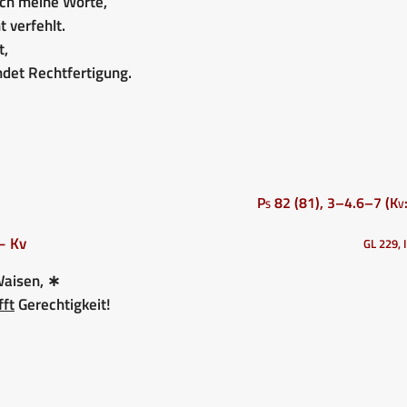
sich meine Worte,
t verfehlt.
t,
ndet Rechtfertigung.
Ps 82 (81), 3–4.6–7 (Kv:
– Kv
GL 229, I
Waisen, ∗
fft
Gerechtigkeit!