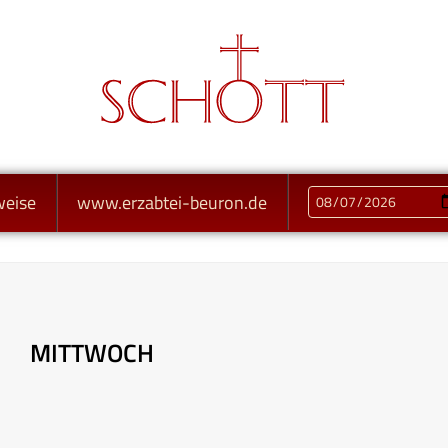
weise
www.erzabtei-beuron.de
MITTWOCH