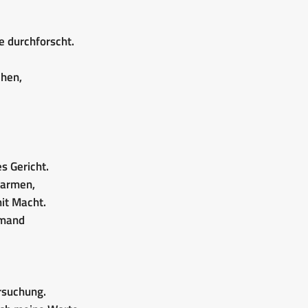
e durchforscht.
chen,
s Gericht.
barmen,
it Macht.
emand
rsuchung.