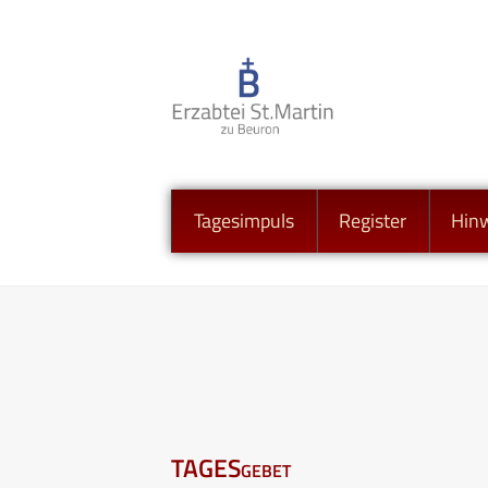
Tagesimpuls
Register
Hin
TAGESgebet