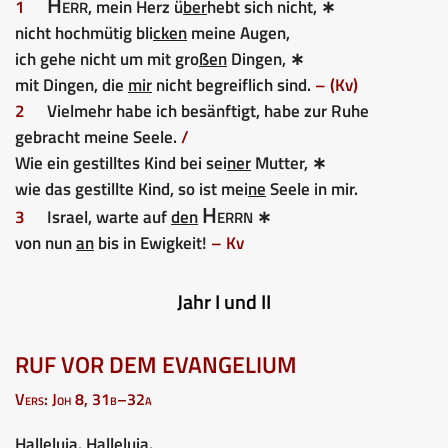
Herr
1
, mein Herz ü
ber
hebt sich nicht, ∗
nicht hochmütig bli
cken
meine Augen,
ich gehe nicht um mit gro
ßen
Dingen, ∗
mit Dingen, die
mir
nicht begreiflich sind.
– (Kv)
2
Vielmehr habe ich besänftigt, habe zur Ruhe
gebracht meine Seele.
/
Wie ein gestilltes Kind bei sei
ner
Mutter, ∗
wie das gestillte Kind, so ist mei
ne
Seele in mir.
Herrn
3
Israel, warte auf
den
∗
von nun
an
bis in Ewigkeit!
– Kv
Jahr I und II
RUF VOR DEM EVANGELIUM
Vers: Joh 8, 31b–32a
Halleluja. Halleluja.