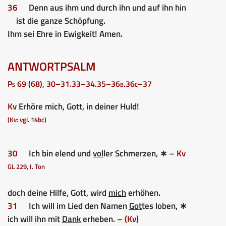
36
Denn aus ihm und durch ihn und auf ihn hin
ist die ganze Schöpfung.
Ihm sei Ehre in Ewigkeit! Amen.
ANTWORTPSALM
Ps 69 (68), 30–31.33–34.35–36b.36c–37
Kv
Erhöre mich, Gott, in deiner Huld!
(Kv: vgl. 14bc)
30
Ich bin elend und
vol
ler Schmerzen, ∗
– Kv
GL 229, I. Ton
doch deine Hilfe, Gott, wird
mich
erhöhen.
31
Ich will im Lied den Namen
Got
tes loben, ∗
ich will ihn mit
Dank
erheben.
– (Kv)