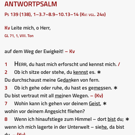
ANTWORTPSALM
Ps 139 (138), 1–3.7–8.9–10.13–14 (Kv: vgl. 24b)
Kv
Leite mich, o Herr,
GL 71, 1, VIII. Ton
auf dem Weg der Ewigkeit!
– Kv
Herr
1
, du hast mich erforscht und kennst mich.
/
2
Ob ich sitze oder stehe, du
kennst
es. ∗
Du durchschaust meine Ge
dan
ken von fern.
3
Ob ich gehe oder ruhe, du hast es ge
mes
sen. ∗
Du bist vertraut mit all
mei
nen Wegen.
– (Kv)
7
Wohin kann ich gehen vor deinem
Geist
, ∗
wohin vor deinem An
ge
sicht fliehen?
8
Wenn ich hinaufstiege zum Himmel – dort
bist
du; ∗
wenn ich mich lagerte in der Unterwelt – sie
he
, da bist
du.
– (Kv)