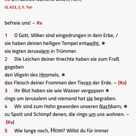
GL 623, 2, II. Ton
befreie uns!
– Kv
1
O Gott, Völker sind eingedrungen in dein Erbe,
/
sie haben deinen heiligen Tempel ent
weiht
, ∗
sie legten Jerusa
lem
in Trümmer.
2
Die Leichen deiner Knechte haben sie zum Fraß
gegeben
den Vögeln des
Him
mels, ∗
das Fleisch deiner Frommen den Tie
ren
der Erde.
– (Kv)
3
Ihr Blut haben sie wie Wasser ver
gos
sen ∗
rings um Jerusalem und niemand hat
sie
begraben.
4
Wir sind zum Hohn geworden unseren
Nach
barn, ∗
zu Spott und Schimpf denen, die rings
um
uns wohnen.
–
(Kv)
Herr
5
Wie lange noch,
? Willst du für immer