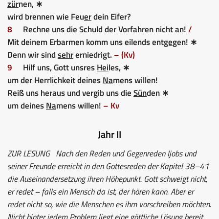
zür
nen, ∗
wird brennen wie Feu
er
dein Eifer?
8
Rechne uns die Schuld der Vorfahren nicht an!
/
Mit deinem Erbarmen komm uns eilends ent
ge
gen! ∗
Denn wir sind
sehr
erniedrigt.
– (Kv)
9
Hilf uns, Gott unsres
Hei
les, ∗
um der Herrlichkeit deines
Na
mens willen!
Reiß uns heraus und vergib uns die
Sün
den ∗
um deines
Na
mens willen!
– Kv
Jahr II
ZUR LESUNG
Nach den Reden und Gegenreden Ijobs und
seiner Freunde erreicht in den Gottesreden der Kapitel 38–41
die Auseinandersetzung ihren Höhepunkt. Gott schweigt nicht,
er redet – falls ein Mensch da ist, der hören kann. Aber er
redet nicht so, wie die Menschen es ihm vorschreiben möchten.
Nicht hinter jedem Problem liegt eine göttliche Lösung bereit.