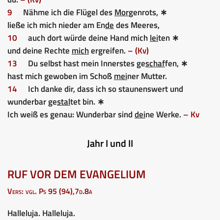
9
Nähme ich die Flügel des
Mor
genrots, ∗
ließe ich mich nieder am En
de
des Meeres,
10
auch dort würde deine Hand mich
lei
ten ∗
und deine Rechte
mich
ergreifen.
– (Kv)
13
Du selbst hast mein Innerstes ge
schaf
fen, ∗
hast mich gewoben im Schoß
mei
ner Mutter.
14
Ich danke dir, dass ich so staunenswert und
wunderbar ge
stal
tet bin. ∗
Ich weiß es genau: Wunderbar sind
dei
ne Werke.
– Kv
Jahr I und II
RUF VOR DEM EVANGELIUM
Vers: vgl. Ps 95 (94),7d.8a
Halleluja. Halleluja.