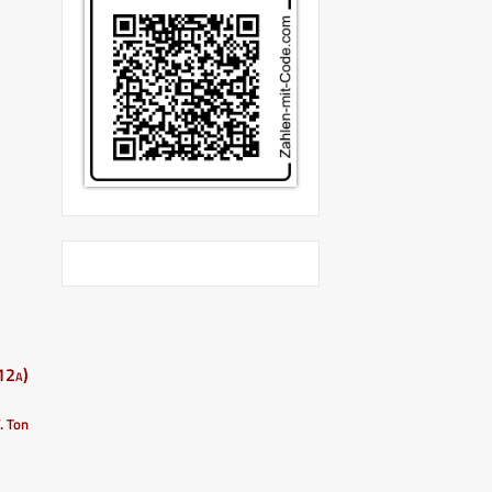
12a)
V. Ton