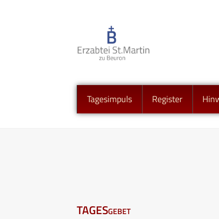
Tagesimpuls
Register
Hin
TAGESgebet