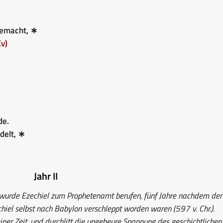
emacht, ∗
Kv)
∗
de.
delt, ∗
Jahr II
wurde Ezechiel zum Prophetenamt berufen, fünf Jahre nachdem der
hiel selbst nach Babylon verschleppt worden waren (597 v. Chr.).
einer Zeit, und durchlitt die ungeheure Spannung des geschichtlichen