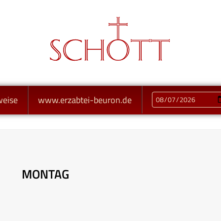
weise
www.erzabtei-beuron.de
MONTAG