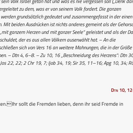
sein Volk Israel getan hat und was es nie vergessen soll („Denk dar
bergeleitet zu dem, was er von seinem Volk fordert. Die ganzen
werden grundsätzlich gedeutet und zusammengefasst in der einen
en. Mit beiden Ausdrücken ist nichts anderes gemeint als der Gehor
„mit ganzem Herzen und mit ganzer Seele“ geleistet und als der D
chuldet, der es aus allen Völkern auserwählt hat. – An die
chließen sich von Vers 16 an weitere Mahnungen, die in der Größe
aben. – Dtn 4, 6–8. – Zu 10, 16 „Beschneidung des Herzens“: Dtn 30
Jos 22, 22; 2 Chr 19, 7; Ijob 34, 19; Sir 35, 11–16; Apg 10, 34; 
Dtn 10, 1
hten.Ihr sollt die Fremden lieben, denn ihr seid Fremde in