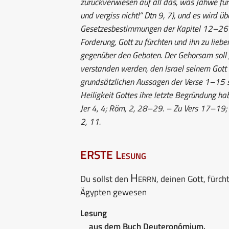
zurückverwiesen auf all das, was Jahwe für 
und vergiss nicht!“ Dtn 9, 7), und es wird ü
Gesetzesbestimmungen der Kapitel 12–26 
Forderung, Gott zu fürchten und ihn zu lieb
gegenüber den Geboten. Der Gehorsam soll 
verstanden werden, den Israel seinem Gott s
grundsätzlichen Aussagen der Verse 1–15 s
Heiligkeit Gottes ihre letzte Begründung h
Jer 4, 4; Röm, 2, 28–29. – Zu Vers 17–19; 
2, 11.
ERSTE Lesung
Herrn
Du sollst den
, deinen Gott, fürc
Ägypten gewesen
Lesung
aus dem Buch Deuteronómium.