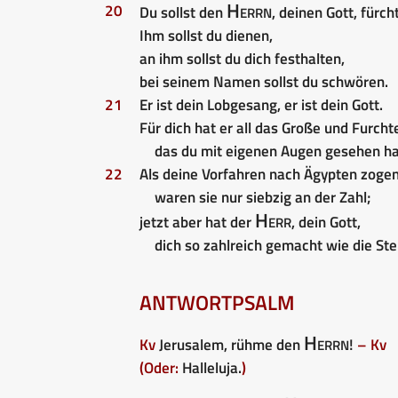
Herrn
20
Du sollst den
, deinen Gott, fürch
Ihm sollst du dienen,
an ihm sollst du dich festhalten,
bei seinem Namen sollst du schwören.
21
Er ist dein Lobgesang, er ist dein Gott.
Für dich hat er all das Große und Furch
das du mit eigenen Augen gesehen ha
22
Als deine Vorfahren nach Ägypten zogen
waren sie nur siebzig an der Zahl;
Herr
jetzt aber hat der
, dein Gott,
dich so zahlreich gemacht wie die St
ANTWORTPSALM
Herrn
Kv
Jerusalem, rühme den
!
– Kv
(Oder:
Halleluja.
)