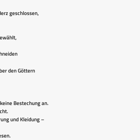
Herz geschlossen,
gewählt,
chneiden
 über den Göttern
 keine Bestechung an.
cht.
hrung und Kleidung –
esen.