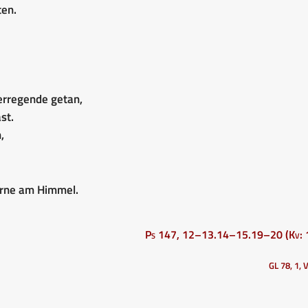
ten.
terregende getan,
st.
,
erne am Himmel.
Ps 147, 12–13.14–15.19–20 (Kv: 
GL 78, 1, 