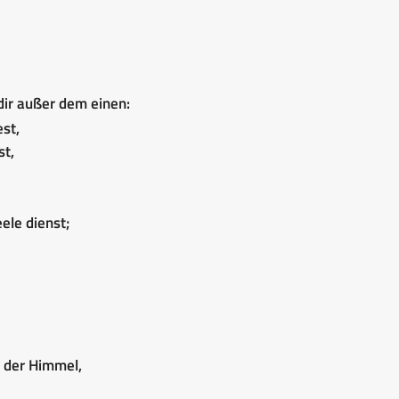
 dir außer dem einen:
est,
st,
ele dienst;
n der Himmel,