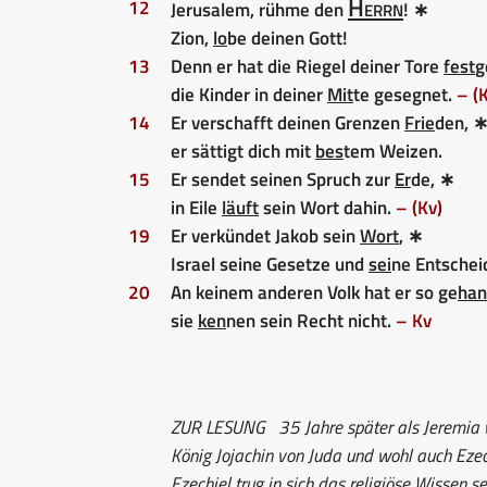
Herrn
12
Jerusalem, rühme den
! ∗
Zion,
lo
be deinen Gott!
13
Denn er hat die Riegel deiner Tore
fest
g
die Kinder in deiner
Mit
te gesegnet.
– (
14
Er verschafft deinen Grenzen
Frie
den, 
er sättigt dich mit
bes
tem Weizen.
15
Er sendet seinen Spruch zur
Er
de, ∗
in Eile
läuft
sein Wort dahin.
– (Kv)
19
Er verkündet Jakob sein
Wort
, ∗
Israel seine Gesetze und
sei
ne Entschei
20
An keinem anderen Volk hat er so ge
han
sie
ken
nen sein Recht nicht.
– Kv
ZUR LESUNG
35 Jahre später als Jeremia 
König Jojachin von Juda und wohl auch Ezec
Ezechiel trug in sich das religiöse Wissen s