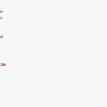
hr
in
d;
–28c