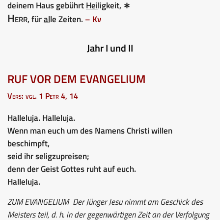
deinem Haus gebührt
Hei
ligkeit, ∗
Herr
, für
al
le Zeiten.
– Kv
Jahr I und II
RUF VOR DEM EVANGELIUM
Vers: vgl. 1 Petr 4, 14
Halleluja. Halleluja.
Wenn man euch um des Namens Christi willen
beschimpft,
seid ihr seligzupreisen;
denn der Geist Gottes ruht auf euch.
Halleluja.
ZUM EVANGELIUM
Der Jünger Jesu nimmt am Geschick des
Meisters teil, d. h. in der gegenwärtigen Zeit an der Verfolgung