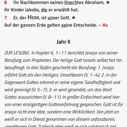
6
Ihr Nachkommen seines
Knech
tes Abraham, ∗
ihr Kinder Jakobs,
die
er erwählt hat.
Herr
7
Er, der
, ist
un
ser Gott. ∗
Auf der ganzen Erde gelten
sei
ne Entscheide.
– Kv
Jahr II
ZUR LESUNG
In Kapitel 6, 1–11 berichtet Jesaja von seiner
Berufung zum Propheten. Der heilige Gott Israels selbst hat ihn
beauftragt. In drei Stufen geschieht die Berufung: 1. Jesaja
erfährt Gott als den Heiligen, Unnahbaren (V. 1–4); 2. in der
Gegenwart Gottes erkennt er seine eigene Sündhaftigkeit und
wird gereinigt (V. 5–7); 3. er wird gesendet, um das Wort
Gottes auszurichten (V. 8–11). In großer Einfachheit wird hier
von einer einzigartigen Gotteserfahrung gesprochen. Gott ist für
Jesaja nicht eine Idee, sondern eine Wirklichkeit. Von jetzt an
weiß er sich in Dienst genommen von diesem unfassbaren,
unnahbaren Gott. Zugleich aber weiß er sich solidarisch mit