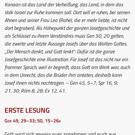
Kanaan ist das Land der Verheißung, das Land, in dem das
Volk Israel zur Ruhe kommen soll. Dort will er ruhen, bei seinen
Ahnen und seiner Frau Lea (Rahel, die er mehr liebte, ist nicht
dort begraben). Als Höhepunkt der ganzen Josefgeschichte und
als Schlüssel zu ihrem Verständnis muss Gen 50, 20 gelten,
die zweite und letzte Aussage Josefs über das Walten Gottes.
„Der Mensch denkt, und Gott lenkt“: Dafür ist die ganze
Josefgeschichte eine Illustration. Für Josef ist das nicht nur ein
frommer Spruch, weil er begreift, dass Gott am Werk war, auch
in dem Unrecht, das die Brüder ihm antaten, deshalb kann
Josef ihnen nichts nachtragen. – Gen 45, 5–7; Spr 16, 9;
21, 30; Röm 8, 28; Ex 12, 41.
ERSTE LESUNG
Gen 49, 29–33; 50, 15–26a
Gott wird sich gewiss euer annehmen und euch aus