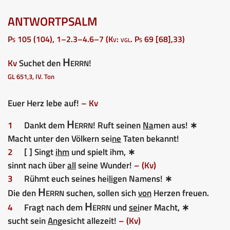
ANTWORTPSALM
Ps 105 (104), 1–2.3–4.6–7 (Kv: vgl. Ps 69 [68],33)
Herrn
Kv
Suchet den
!
GL 651,3, IV. Ton
Euer Herz lebe auf!
– Kv
Herrn
1
Dankt dem
! Ruft seinen
Na
men aus! ∗
Macht unter den Völkern sei
ne
Taten bekannt!
2
[ ] Singt
ihm
und spielt ihm, ∗
sinnt nach über
all
seine Wunder!
– (Kv)
3
Rühmt euch seines hei
li
gen Namens! ∗
Herrn
Die den
suchen, sollen sich
von
Herzen freuen.
Herrn
4
Fragt nach dem
und
sei
ner Macht, ∗
sucht sein
An
gesicht allezeit!
– (Kv)