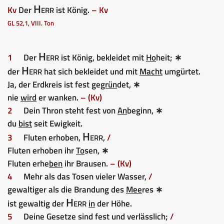
Herr
Kv
Der
ist König.
– Kv
GL 52,1, VIII. Ton
Herr
1
Der
ist König, bekleidet mit
Ho
heit; ∗
Herr
der
hat sich bekleidet und mit
Macht
umgürtet.
Ja, der Erdkreis ist fest ge
grün
det, ∗
nie
wird
er wanken.
– (Kv)
2
Dein Thron steht fest von
An
beginn, ∗
du
bist
seit Ewigkeit.
Herr
3
Fluten erhoben,
,
/
Fluten erhoben ihr
To
sen, ∗
Fluten erhe
ben
ihr Brausen.
– (Kv)
4
Mehr als das Tosen vieler Wasser,
/
gewaltiger als die Brandung des
Mee
res ∗
Herr
ist gewaltig der
in
der Höhe.
5
Deine Gesetze sind fest und verlässlich;
/