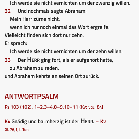
Ich werde sie nicht vernichten um der zwanzig willen.
32
Und nochmals sagte Abraham:
Mein Herr zürne nicht,
wenn ich nur noch einmal das Wort ergreife.
Vielleicht finden sich dort nur zehn.
Er sprach:
Ich werde sie nicht vernichten um der zehn willen.
Herr
33
Der
ging fort, als er aufgehört hatte,
zu Abraham zu reden,
und Abraham kehrte an seinen Ort zurück.
ANTWORTPSALM
Ps 103 (102), 1–2.3–4.8–9.10–11 (Kv: vgl. 8a)
Herr
Kv
Gnädig und barmherzig ist der
.
– Kv
GL 76,1, I. Ton