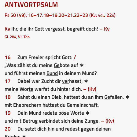
ANTWORTPSALM
Ps 50 (49), 16–17.18–19.20–21.22–23 (Kv: vgl. 22a)
Kv
Ihr, die ihr Gott vergesst, begreift doch!
– Kv
GL 284, VI. Ton
16
Zum Frevler spricht Gott:
/
„Was zählst du meine
Ge
bote auf ∗
und führst meinen
Bund
in deinem Mund?
17
Dabei war Zucht dir
ver
hasst, ∗
meine Wor
te
warfst du hinter dich.
– (Kv)
18
Sahst du einen Dieb, hattest du an ihm
Ge
fallen, ∗
mit Ehebrechern hat
test
du Gemeinschaft.
19
Dein Mund redete bö
se
Worte ∗
und mit Betrug verbindet
sich
deine Zunge.
– (Kv)
20
Du setzt dich hin und redest gegen dei
nen
Bruder, ∗