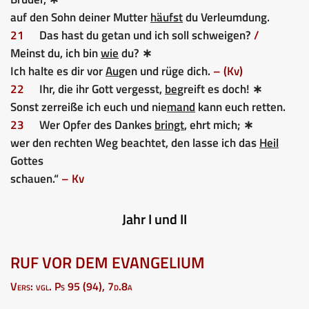
auf den Sohn deiner Mutter
häufst
du Verleumdung.
21
Das hast du getan und ich soll schweigen?
/
Meinst du, ich bin
wie
du? ∗
Ich halte es dir vor
Au
gen und rüge dich.
– (Kv)
22
Ihr, die ihr Gott vergesst,
be
greift es doch! ∗
Sonst zerreiße ich euch und nie
mand
kann euch retten.
23
Wer Opfer des Dankes
bringt
, ehrt mich; ∗
wer den rechten Weg beachtet, den lasse ich das
Heil
Gottes
schauen.“
– Kv
Jahr I und II
RUF VOR DEM EVANGELIUM
Vers: vgl. Ps 95 (94), 7d.8a