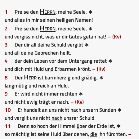
Herrn
1
Preise den
, meine Seele, ∗
und alles in mir seinen hei
li
gen Namen!
Herrn
2
Preise den
, meine Seele, ∗
und vergiss nicht, was er dir Gu
tes
getan hat!
– (Kv)
3
Der dir all
dei
ne Schuld vergibt ∗
und all dei
ne
Gebrechen heilt,
4
der dein Leben vor dem
Un
tergang rettet ∗
und dich mit Huld
und
Erbarmen krönt.
– (Kv)
Herr
8
Der
ist barm
her
zig und gnädig, ∗
langmütig
und
reich an Huld.
9
Er wird nicht
im
mer rechten ∗
und nicht e
wig
trägt er nach.
– (Kv)
10
Er handelt an uns nicht nach
un
sern Sünden ∗
und vergilt uns nicht
nach
unsrer Schuld.
11
Denn so hoch der Himmel
ü
ber der Erde ist, ∗
so mächtig ist seine Huld über denen,
die
ihn fürchten.
–