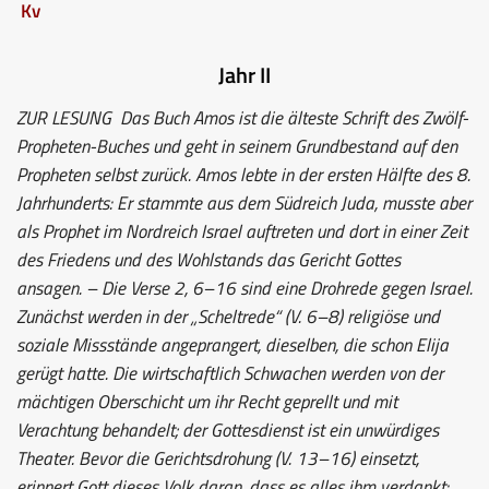
Kv
Jahr II
ZUR LESUNG
Das Buch Amos ist die älteste Schrift des Zwölf-
Propheten-Buches und geht in seinem Grundbestand auf den
Propheten selbst zurück. Amos lebte in der ersten Hälfte des 8.
Jahrhunderts: Er stammte aus dem Südreich Juda, musste aber
als Prophet im Nordreich Israel auftreten und dort in einer Zeit
des Friedens und des Wohlstands das Gericht Gottes
ansagen. – Die Verse 2, 6–16 sind eine Drohrede gegen Israel.
Zunächst werden in der „Scheltrede“ (V. 6–8) religiöse und
soziale Missstände angeprangert, dieselben, die schon Elija
gerügt hatte. Die wirtschaftlich Schwachen werden von der
mächtigen Oberschicht um ihr Recht geprellt und mit
Verachtung behandelt; der Gottesdienst ist ein unwürdiges
Theater. Bevor die Gerichtsdrohung (V. 13–16) einsetzt,
erinnert Gott dieses Volk daran, dass es alles ihm verdankt: